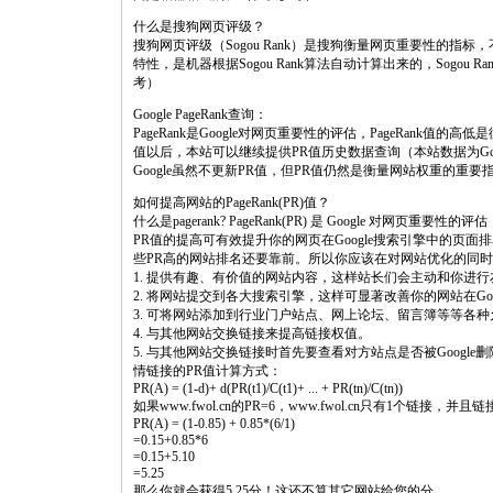
什么是搜狗网页评级？
搜狗网页评级（Sogou Rank）是搜狗衡量网页重要性的
特性，是机器根据Sogou Rank算法自动计算出来的，Sogo
考）
Google PageRank查询：
PageRank是Google对网页重要性的评估，PageRank值的
值以后，本站可以继续提供PR值历史数据查询（本站数据为G
Google虽然不更新PR值，但PR值仍然是衡量网站权重的重
如何提高网站的PageRank(PR)值？
什么是pagerank? PageRank(PR) 是 Google 对网页重要性的评估
PR值的提高可有效提升你的网页在Google搜索引擎中的页
些PR高的网站排名还要靠前。所以你应该在对网站优化的同时
1. 提供有趣、有价值的网站内容，这样站长们会主动和你进
2. 将网站提交到各大搜索引擎，这样可显著改善你的网站在Goo
3. 可将网站添加到行业门户站点、网上论坛、留言簿等等各
4. 与其他网站交换链接来提高链接权值。
5. 与其他网站交换链接时首先要查看对方站点是否被Google删
情链接的PR值计算方式：
PR(A) = (1-d)+ d(PR(t1)/C(t1)+ ... + PR(tn)/C(tn))
如果www.fwol.cn的PR=6，www.fwol.cn只有1个链接，并
PR(A) = (1-0.85) + 0.85*(6/1)
=0.15+0.85*6
=0.15+5.10
=5.25
那么你就会获得5.25分！这还不算其它网站给您的分。