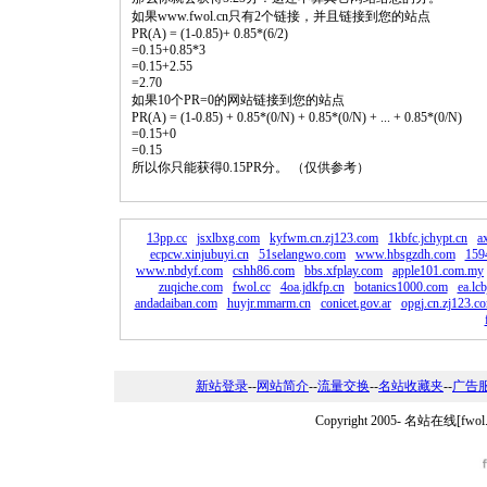
如果www.fwol.cn只有2个链接，并且链接到您的站点
PR(A) = (1-0.85)+ 0.85*(6/2)
=0.15+0.85*3
=0.15+2.55
=2.70
如果10个PR=0的网站链接到您的站点
PR(A) = (1-0.85) + 0.85*(0/N) + 0.85*(0/N) + ... + 0.85*(0/N)
=0.15+0
=0.15
所以你只能获得0.15PR分。 （仅供参考）
13pp.cc
jsxlbxg.com
kyfwm.cn.zj123.com
1kbfc.jchypt.cn
a
ecpcw.xinjubuyi.cn
51selangwo.com
www.hbsgzdh.com
159
www.nbdyf.com
cshh86.com
bbs.xfplay.com
apple101.com.my
zuqiche.com
fwol.cc
4oa.jdkfp.cn
botanics1000.com
ea.lc
andadaiban.com
huyjr.mmarm.cn
conicet.gov.ar
opgj.cn.zj123.c
新站登录
--
网站简介
--
流量交换
--
名站收藏夹
--
广告
Copyright 2005-
名站在线[fwo