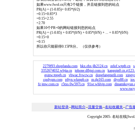
如果www.fwol.cn只有2个链接，并且链接到您的站点
PR(A) = (1-0.85)+ 0.85*(6/2)
=0.15+0.85*3
=0.15+2.55
=2.70
如果10个PR=0的网站链接到您的站点
PR(A) = (1-0.85) + 0.85*(0/N) + 0.85*(0/N) + ... + 0.85*(0/N)
=0.15+0
=0.15
所以你只能获得0.15PR分。 （仅供参考）
2279f93.shopfanda.com
hkx.ehx.jlh2124.cn
zelof.wtptb.cn
s
3352674032.wbjia.cn
iphone.dfhjqj.com.cn
kangqin0.cn.zj123
gsinw.tppgb.cn
vbwac.fvwcw.cn
dongfangmeili.com
xingy
cqqlyqm.com
pftyn.wkmpb.cn
m.dg165.com
diyo88.cn
ios
fz.jmw.com.cn
r5txs.0w597l.cn
91se.whlvip.com
dinamikoyun.
www.rucy
新站登录
--
网站简介
--
流量交换
--
名站收藏夹
--
广告
Copyright 2005-
名站在线[fwo