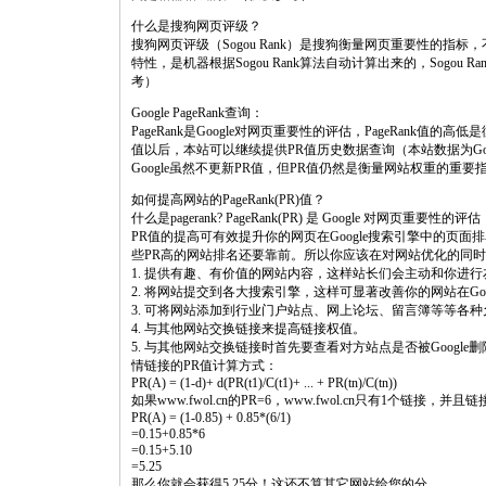
什么是搜狗网页评级？
搜狗网页评级（Sogou Rank）是搜狗衡量网页重要性的
特性，是机器根据Sogou Rank算法自动计算出来的，Sogo
考）
Google PageRank查询：
PageRank是Google对网页重要性的评估，PageRank值的
值以后，本站可以继续提供PR值历史数据查询（本站数据为G
Google虽然不更新PR值，但PR值仍然是衡量网站权重的重
如何提高网站的PageRank(PR)值？
什么是pagerank? PageRank(PR) 是 Google 对网页重要性的评估
PR值的提高可有效提升你的网页在Google搜索引擎中的页
些PR高的网站排名还要靠前。所以你应该在对网站优化的同时
1. 提供有趣、有价值的网站内容，这样站长们会主动和你进
2. 将网站提交到各大搜索引擎，这样可显著改善你的网站在Goo
3. 可将网站添加到行业门户站点、网上论坛、留言簿等等各
4. 与其他网站交换链接来提高链接权值。
5. 与其他网站交换链接时首先要查看对方站点是否被Google删
情链接的PR值计算方式：
PR(A) = (1-d)+ d(PR(t1)/C(t1)+ ... + PR(tn)/C(tn))
如果www.fwol.cn的PR=6，www.fwol.cn只有1个链接，并
PR(A) = (1-0.85) + 0.85*(6/1)
=0.15+0.85*6
=0.15+5.10
=5.25
那么你就会获得5.25分！这还不算其它网站给您的分。