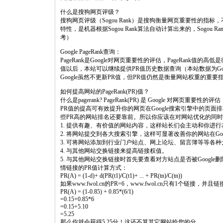
什么是搜狗网页评级？
搜狗网页评级（Sogou Rank）是搜狗衡量网页重要性的
特性，是机器根据Sogou Rank算法自动计算出来的，Sogo
考）
Google PageRank查询：
PageRank是Google对网页重要性的评估，PageRank值的
值以后，本站可以继续提供PR值历史数据查询（本站数据为G
Google虽然不更新PR值，但PR值仍然是衡量网站权重的重
如何提高网站的PageRank(PR)值？
什么是pagerank? PageRank(PR) 是 Google 对网页重要性的评估
PR值的提高可有效提升你的网页在Google搜索引擎中的页
些PR高的网站排名还要靠前。所以你应该在对网站优化的同时
1. 提供有趣、有价值的网站内容，这样站长们会主动和你进
2. 将网站提交到各大搜索引擎，这样可显著改善你的网站在Goo
3. 可将网站添加到行业门户站点、网上论坛、留言簿等等各
4. 与其他网站交换链接来提高链接权值。
5. 与其他网站交换链接时首先要查看对方站点是否被Google删
情链接的PR值计算方式：
PR(A) = (1-d)+ d(PR(t1)/C(t1)+ ... + PR(tn)/C(tn))
如果www.fwol.cn的PR=6，www.fwol.cn只有1个链接，并
PR(A) = (1-0.85) + 0.85*(6/1)
=0.15+0.85*6
=0.15+5.10
=5.25
那么你就会获得5.25分！这还不算其它网站给您的分。