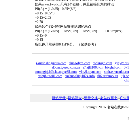
如果www.fwol.cn只有2个链接，并且链接到您的站点
PR(A) = (1-0.85)+ 0.85*(6/2)
=0.15+0.85*3
=0.15+2.55
=2.70
如果10个PR=0的网站链接到您的站点
PR(A) = (1-0.85) + 0.85*(0/N) + 0.85*(0/N) + ... + 0.85*(0/N)
=0.15+0
=0.15
所以你只能获得0.15PR分。 （仅供参考）
4knmb.dingqihua.com
china-dyes.com
robkrogh.com
gysjqx.bts
d5om.igeeeq.com.cn
e7.zjlll1003.cn
bjxghd.com
571
comingjzj.b2b.huangye88.com
vlnv9.njynt.com
xbdrax.vnanke.c
rmhtjh.ufo01.com
anzhuo.00dj1024.info
602.trrdtnvv.cn
ujh.cc
chj
新站登录
--
网站简介
--
流量交换
--
名站收藏夹
--
广告
Copyright 2005-
名站在线[fwo