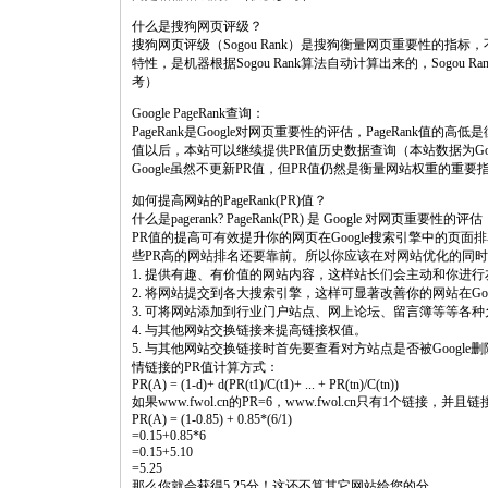
什么是搜狗网页评级？
搜狗网页评级（Sogou Rank）是搜狗衡量网页重要性的
特性，是机器根据Sogou Rank算法自动计算出来的，Sogo
考）
Google PageRank查询：
PageRank是Google对网页重要性的评估，PageRank值的
值以后，本站可以继续提供PR值历史数据查询（本站数据为G
Google虽然不更新PR值，但PR值仍然是衡量网站权重的重
如何提高网站的PageRank(PR)值？
什么是pagerank? PageRank(PR) 是 Google 对网页重要性的评估
PR值的提高可有效提升你的网页在Google搜索引擎中的页
些PR高的网站排名还要靠前。所以你应该在对网站优化的同时
1. 提供有趣、有价值的网站内容，这样站长们会主动和你进
2. 将网站提交到各大搜索引擎，这样可显著改善你的网站在Goo
3. 可将网站添加到行业门户站点、网上论坛、留言簿等等各
4. 与其他网站交换链接来提高链接权值。
5. 与其他网站交换链接时首先要查看对方站点是否被Google删
情链接的PR值计算方式：
PR(A) = (1-d)+ d(PR(t1)/C(t1)+ ... + PR(tn)/C(tn))
如果www.fwol.cn的PR=6，www.fwol.cn只有1个链接，并
PR(A) = (1-0.85) + 0.85*(6/1)
=0.15+0.85*6
=0.15+5.10
=5.25
那么你就会获得5.25分！这还不算其它网站给您的分。