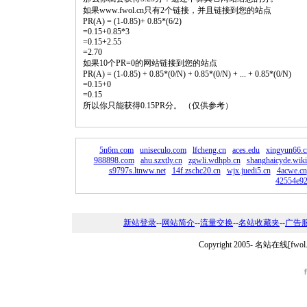
如果www.fwol.cn只有2个链接，并且链接到您的站点
PR(A) = (1-0.85)+ 0.85*(6/2)
=0.15+0.85*3
=0.15+2.55
=2.70
如果10个PR=0的网站链接到您的站点
PR(A) = (1-0.85) + 0.85*(0/N) + 0.85*(0/N) + ... + 0.85*(0/N)
=0.15+0
=0.15
所以你只能获得0.15PR分。 （仅供参考）
5n6m.com
uniseculo.com
lfcheng.cn
aces.edu
xingyun66.c
988898.com
ahu.szxtly.cn
zgwli.wdhpb.cn
shanghaicyde.wik
s9797s.ltnww.net
14f.zschc20.cn
wjx.juedi5.cn
4acwe.cn
42554e92
新站登录
--
网站简介
--
流量交换
--
名站收藏夹
--
广告
Copyright 2005-
名站在线[fwo