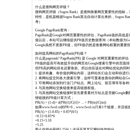
什么是搜狗网页评级？
搜狗网页评级（Sogou Rank）是搜狗衡量网页重要性的
特性，是机器根据Sogou Rank算法自动计算出来的，Sogo
考）
Google PageRank查询：
PageRank是Google对网页重要性的评估，PageRank值的
值以后，本站可以继续提供PR值历史数据查询（本站数据为G
Google虽然不更新PR值，但PR值仍然是衡量网站权重的重
如何提高网站的PageRank(PR)值？
什么是pagerank? PageRank(PR) 是 Google 对网页重要性的评估
PR值的提高可有效提升你的网页在Google搜索引擎中的页
些PR高的网站排名还要靠前。所以你应该在对网站优化的同时
1. 提供有趣、有价值的网站内容，这样站长们会主动和你进
2. 将网站提交到各大搜索引擎，这样可显著改善你的网站在Goo
3. 可将网站添加到行业门户站点、网上论坛、留言簿等等各
4. 与其他网站交换链接来提高链接权值。
5. 与其他网站交换链接时首先要查看对方站点是否被Google删
情链接的PR值计算方式：
PR(A) = (1-d)+ d(PR(t1)/C(t1)+ ... + PR(tn)/C(tn))
如果www.fwol.cn的PR=6，www.fwol.cn只有1个链接，并
PR(A) = (1-0.85) + 0.85*(6/1)
=0.15+0.85*6
=0.15+5.10
=5.25
那么你就会获得5.25分！这还不算其它网站给您的分。