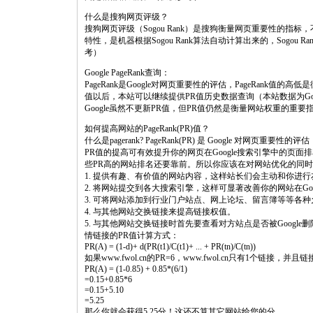
什么是搜狗网页评级？
搜狗网页评级（Sogou Rank）是搜狗衡量网页重要性的
特性，是机器根据Sogou Rank算法自动计算出来的，Sogo
考）
Google PageRank查询：
PageRank是Google对网页重要性的评估，PageRank值的
值以后，本站可以继续提供PR值历史数据查询（本站数据为G
Google虽然不更新PR值，但PR值仍然是衡量网站权重的重
如何提高网站的PageRank(PR)值？
什么是pagerank? PageRank(PR) 是 Google 对网页重要性的评估
PR值的提高可有效提升你的网页在Google搜索引擎中的页
些PR高的网站排名还要靠前。所以你应该在对网站优化的同时
1. 提供有趣、有价值的网站内容，这样站长们会主动和你进
2. 将网站提交到各大搜索引擎，这样可显著改善你的网站在Goo
3. 可将网站添加到行业门户站点、网上论坛、留言簿等等各
4. 与其他网站交换链接来提高链接权值。
5. 与其他网站交换链接时首先要查看对方站点是否被Google删
情链接的PR值计算方式：
PR(A) = (1-d)+ d(PR(t1)/C(t1)+ ... + PR(tn)/C(tn))
如果www.fwol.cn的PR=6，www.fwol.cn只有1个链接，并
PR(A) = (1-0.85) + 0.85*(6/1)
=0.15+0.85*6
=0.15+5.10
=5.25
那么你就会获得5.25分！这还不算其它网站给您的分。