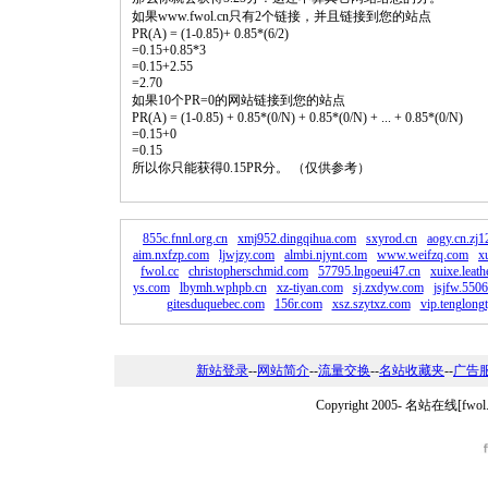
如果www.fwol.cn只有2个链接，并且链接到您的站点
PR(A) = (1-0.85)+ 0.85*(6/2)
=0.15+0.85*3
=0.15+2.55
=2.70
如果10个PR=0的网站链接到您的站点
PR(A) = (1-0.85) + 0.85*(0/N) + 0.85*(0/N) + ... + 0.85*(0/N)
=0.15+0
=0.15
所以你只能获得0.15PR分。 （仅供参考）
855c.fnnl.org.cn
xmj952.dingqihua.com
sxyrod.cn
aogy.cn.zj
aim.nxfzp.com
ljwjzy.com
almbi.njynt.com
www.weifzq.com
x
fwol.cc
christopherschmid.com
57795.lngoeui47.cn
xuixe.leath
ys.com
lbymh.wphpb.cn
xz-tiyan.com
sj.zxdyw.com
jsjfw.550
gitesduquebec.com
156r.com
xsz.szytxz.com
vip.tenglong
新站登录
--
网站简介
--
流量交换
--
名站收藏夹
--
广告
Copyright 2005-
名站在线[fwo