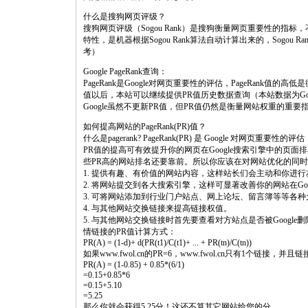
什么是搜狗网页评级？
搜狗网页评级（Sogou Rank）是搜狗衡量网页重要性的
特性，是机器根据Sogou Rank算法自动计算出来的，Sogo
考）
Google PageRank查询：
PageRank是Google对网页重要性的评估，PageRank值的
值以后，本站可以继续提供PR值历史数据查询（本站数据为G
Google虽然不更新PR值，但PR值仍然是衡量网站权重的重
如何提高网站的PageRank(PR)值？
什么是pagerank? PageRank(PR) 是 Google 对网页重要性的评估
PR值的提高可有效提升你的网页在Google搜索引擎中的页
些PR高的网站排名还要靠前。所以你应该在对网站优化的同时
1. 提供有趣、有价值的网站内容，这样站长们会主动和你进
2. 将网站提交到各大搜索引擎，这样可显著改善你的网站在Goo
3. 可将网站添加到行业门户站点、网上论坛、留言簿等等各
4. 与其他网站交换链接来提高链接权值。
5. 与其他网站交换链接时首先要查看对方站点是否被Google删
情链接的PR值计算方式：
PR(A) = (1-d)+ d(PR(t1)/C(t1)+ ... + PR(tn)/C(tn))
如果www.fwol.cn的PR=6，www.fwol.cn只有1个链接，并
PR(A) = (1-0.85) + 0.85*(6/1)
=0.15+0.85*6
=0.15+5.10
=5.25
那么你就会获得5.25分！这还不算其它网站给您的分。