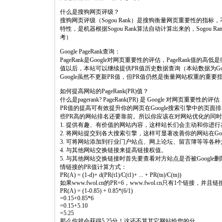
什么是搜狗网页评级？
搜狗网页评级（Sogou Rank）是搜狗衡量网页重要性的
特性，是机器根据Sogou Rank算法自动计算出来的，Sogo
考）
Google PageRank查询：
PageRank是Google对网页重要性的评估，PageRank值的
值以后，本站可以继续提供PR值历史数据查询（本站数据为G
Google虽然不更新PR值，但PR值仍然是衡量网站权重的重
如何提高网站的PageRank(PR)值？
什么是pagerank? PageRank(PR) 是 Google 对网页重要性的评估
PR值的提高可有效提升你的网页在Google搜索引擎中的页
些PR高的网站排名还要靠前。所以你应该在对网站优化的同时
1. 提供有趣、有价值的网站内容，这样站长们会主动和你进
2. 将网站提交到各大搜索引擎，这样可显著改善你的网站在Goo
3. 可将网站添加到行业门户站点、网上论坛、留言簿等等各
4. 与其他网站交换链接来提高链接权值。
5. 与其他网站交换链接时首先要查看对方站点是否被Google删
情链接的PR值计算方式：
PR(A) = (1-d)+ d(PR(t1)/C(t1)+ ... + PR(tn)/C(tn))
如果www.fwol.cn的PR=6，www.fwol.cn只有1个链接，并
PR(A) = (1-0.85) + 0.85*(6/1)
=0.15+0.85*6
=0.15+5.10
=5.25
那么你就会获得5.25分！这还不算其它网站给您的分。