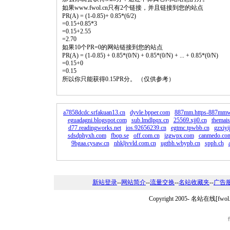
如果www.fwol.cn只有2个链接，并且链接到您的站点
PR(A) = (1-0.85)+ 0.85*(6/2)
=0.15+0.85*3
=0.15+2.55
=2.70
如果10个PR=0的网站链接到您的站点
PR(A) = (1-0.85) + 0.85*(0/N) + 0.85*(0/N) + ... + 0.85*(0/N)
=0.15+0
=0.15
所以你只能获得0.15PR分。 （仅供参考）
a7858dcdc.srfakuan13.cn
dyvle.bpper.com
887mm.https-887mm
eguadagni.blogspot.com
sub.lmdlpqx.cn
25569.xjj0.cn
themais
d77.readingworks.net
ios.92656239.cn
egtmc.tpwbb.cn
gzxiyi
sdsdphyxh.com
fbop.se
off.com.cn
jzgwpx.com
canmedo.co
9bgaa.cysaw.cn
nhkljvvld.com.cn
ugtbh.wbypb.cn
spph.ch
新站登录
--
网站简介
--
流量交换
--
名站收藏夹
--
广告
Copyright 2005-
名站在线[fwo