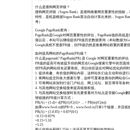
什么是搜狗网页评级？
搜狗网页评级（Sogou Rank）是搜狗衡量网页重要性的
特性，是机器根据Sogou Rank算法自动计算出来的，Sogo
考）
Google PageRank查询：
PageRank是Google对网页重要性的评估，PageRank值的
值以后，本站可以继续提供PR值历史数据查询（本站数据为G
Google虽然不更新PR值，但PR值仍然是衡量网站权重的重
如何提高网站的PageRank(PR)值？
什么是pagerank? PageRank(PR) 是 Google 对网页重要性的评估
PR值的提高可有效提升你的网页在Google搜索引擎中的页
些PR高的网站排名还要靠前。所以你应该在对网站优化的同时
1. 提供有趣、有价值的网站内容，这样站长们会主动和你进
2. 将网站提交到各大搜索引擎，这样可显著改善你的网站在Goo
3. 可将网站添加到行业门户站点、网上论坛、留言簿等等各
4. 与其他网站交换链接来提高链接权值。
5. 与其他网站交换链接时首先要查看对方站点是否被Google删
情链接的PR值计算方式：
PR(A) = (1-d)+ d(PR(t1)/C(t1)+ ... + PR(tn)/C(tn))
如果www.fwol.cn的PR=6，www.fwol.cn只有1个链接，并
PR(A) = (1-0.85) + 0.85*(6/1)
=0.15+0.85*6
=0.15+5.10
=5.25
那么你就会获得5.25分！这还不算其它网站给您的分。