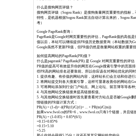
什么是搜狗网页评级？
搜狗网页评级（Sogou Rank）是搜狗衡量网页重要性的
特性，是机器根据Sogou Rank算法自动计算出来的，Sogo
考）
Google PageRank查询：
PageRank是Google对网页重要性的评估，PageRank值的
值以后，本站可以继续提供PR值历史数据查询（本站数据为G
Google虽然不更新PR值，但PR值仍然是衡量网站权重的重
如何提高网站的PageRank(PR)值？
什么是pagerank? PageRank(PR) 是 Google 对网页重要性的评估
PR值的提高可有效提升你的网页在Google搜索引擎中的页
些PR高的网站排名还要靠前。所以你应该在对网站优化的同时
1. 提供有趣、有价值的网站内容，这样站长们会主动和你进
2. 将网站提交到各大搜索引擎，这样可显著改善你的网站在Goo
3. 可将网站添加到行业门户站点、网上论坛、留言簿等等各
4. 与其他网站交换链接来提高链接权值。
5. 与其他网站交换链接时首先要查看对方站点是否被Google删
情链接的PR值计算方式：
PR(A) = (1-d)+ d(PR(t1)/C(t1)+ ... + PR(tn)/C(tn))
如果www.fwol.cn的PR=6，www.fwol.cn只有1个链接，并
PR(A) = (1-0.85) + 0.85*(6/1)
=0.15+0.85*6
=0.15+5.10
=5.25
那么你就会获得5.25分！这还不算其它网站给您的分。