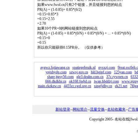
如果www.fwol.cn只有2个链接，并且链接到您的站点
PR(A) = (1-0.85)+ 0.85*(6/2)
=0.15+0.85*3
=0.15+2.55
=2.70
如果10个PR=0的网站链接到您的站点
PR(A) = (1-0.85) + 0.85*(0/N) + 0.85*(0/N) + ... + 0.85*(0/N)
=0.15+0
=0.15
所以你只能获得0.15PR分。 （仅供参考）
aygwz.fujiawang.cn
spatiegebruik.nl
gysxzj.com
9reat.ssc0eh.
ynjxhydp.com
szwsj.gov.cn
hld.hgjpf.com
125yan.com
bd
share.jtgsy56.com
gle3.dealm.com.cn
37c.rywpen.cn
6332
666.dkdkhr.cn
ok168.fpdjd.cn
iwap.hbddzj.com
www.njzpy
main.ckzkzw.cn
4455cc.cgzl.org.cn
xingfjdhy.cn
ek21.net
7l0gg
新站登录
--
网站简介
--
流量交换
--
名站收藏夹
--
广告
Copyright 2005-
名站在线[fwo