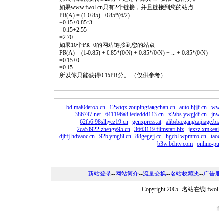
如果www.fwol.cn只有2个链接，并且链接到您的站点
PR(A) = (1-0.85)+ 0.85*(6/2)
=0.15+0.85*3
=0.15+2.55
=2.70
如果10个PR=0的网站链接到您的站点
PR(A) = (1-0.85) + 0.85*(0/N) + 0.85*(0/N) + ... + 0.85*(0/N)
=0.15+0
=0.15
所以你只能获得0.15PR分。 （仅供参考）
bd.mal04ero5.cn
12wtqx.zoupingfangchan.cn
auto.hjjjf.cn
ww
386747.net
641196a8.fededdd113.cn
x2abs.ywgjdf.cn
jn
62fb6.98slhycz19.cn
genxpress.at
alibaba.gangcaijiage.bi
2ca53922.zhengy95.cn
3663119.filmstart.biz
jexxz.xmkea
djbfj.hdvaoc.cn
92b.ymg8i.cn
88gegejj.cc
hgdbl.wpmmb.cn
tao
b3w.bdhtv.com
online-pu
新站登录
--
网站简介
--
流量交换
--
名站收藏夹
--
广告
Copyright 2005-
名站在线[fwo