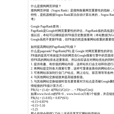
什么是搜狗网页评级？
搜狗网页评级（Sogou Rank）是搜狗衡量网页重要性的
特性，是机器根据Sogou Rank算法自动计算出来的，Sogo
考）
Google PageRank查询：
PageRank是Google对网页重要性的评估，PageRank值的
值以后，本站可以继续提供PR值历史数据查询（本站数据为G
Google虽然不更新PR值，但PR值仍然是衡量网站权重的重
如何提高网站的PageRank(PR)值？
什么是pagerank? PageRank(PR) 是 Google 对网页重要性的评估
PR值的提高可有效提升你的网页在Google搜索引擎中的页
些PR高的网站排名还要靠前。所以你应该在对网站优化的同时
1. 提供有趣、有价值的网站内容，这样站长们会主动和你进
2. 将网站提交到各大搜索引擎，这样可显著改善你的网站在Goo
3. 可将网站添加到行业门户站点、网上论坛、留言簿等等各
4. 与其他网站交换链接来提高链接权值。
5. 与其他网站交换链接时首先要查看对方站点是否被Google删
情链接的PR值计算方式：
PR(A) = (1-d)+ d(PR(t1)/C(t1)+ ... + PR(tn)/C(tn))
如果www.fwol.cn的PR=6，www.fwol.cn只有1个链接，并
PR(A) = (1-0.85) + 0.85*(6/1)
=0.15+0.85*6
=0.15+5.10
=5.25
那么你就会获得5.25分！这还不算其它网站给您的分。