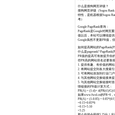
什么是搜狗网页评级？
搜狗网页评级（Sogou 
特性，是机器根据Sogou 
考）
Google PageRank查询：
PageRank是Google
值以后，本站可以继续提供
Google虽然不更新PR
如何提高网站的PageRank(P
什么是pagerank? PageRa
PR值的提高可有效提升你的
些PR高的网站排名还要靠
1. 提供有趣、有价值的
2. 将网站提交到各大搜索
3. 可将网站添加到行业
4. 与其他网站交换链接来
5. 与其他网站交换链接时首
情链接的PR值计算方式：
PR(A) = (1-d)+ d(PR(t1)/C(t1)
如果www.fwol.cn的PR=
PR(A) = (1-0.85) + 0.85*(6/1
=0.15+0.85*6
=0.15+5.10
=5.25
那么你就会获得5.25分！