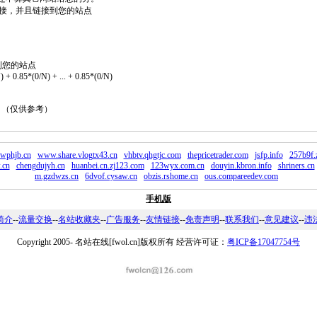
2个链接，并且链接到您的站点
到您的站点
 + 0.85*(0/N) + ... + 0.85*(0/N)
。 （仅供参考）
wphjb.cn
www.share.vlogtx43.cn
vhbtv.qhgtjc.com
thepricetrader.com
jsfp.info
257b9f.
.cn
chengdujyh.cn
huanbei.cn.zj123.com
123wyx.com.cn
douyin.kbron.info
shriners.cn
m.gzdwzs.cn
6dvof.cysaw.cn
obzis.rshome.cn
ous.compareedev.com
手机版
简介
--
流量交换
--
名站收藏夹
--
广告服务
--
友情链接
--
免责声明
--
联系我们
--
意见建议
--
违
Copyright 2005-
名站在线[fwol.cn]版权所有 经营许可证：
粤ICP备17047754号