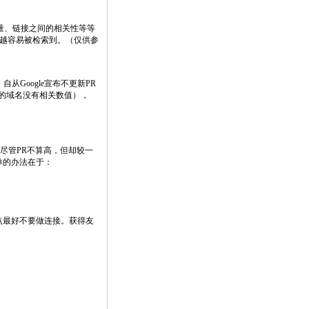
质量、链接之间的相关性等等
搜索中越容易被检索到。（仅供参
。自从Google宣布不更新PR
过的域名没有相关数值），
站尽管PR不算高，但却较一
单的办法在于：
的站点最好不要做连接。获得友