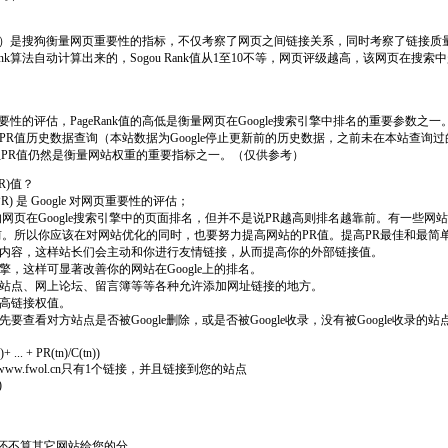
Rank）是搜狗衡量网页重要性的指标，不仅考察了网页之间链接关系，同时考察了链接
Rank算法自动计算出来的，Sogou Rank值从1至10不等，网页评级越高，该网页在
对网页重要性的评估，PageRank值的高低是衡量网页在Google搜索引擎中排名的重要参数之一
PR值历史数据查询（本站数据为Google停止更新前的历史数据，之前未在本站查询
值，但PR值仍然是衡量网站权重的重要指标之一。（仅供参考）
R)值？
nk(PR) 是 Google 对网页重要性的评估；
网页在Google搜索引擎中的页面排名，但并不是说PR越高则排名越靠前。有一些网
前。所以你应该在对网站优化的同时，也要努力提高网站的PR值。提高PR最佳和最简
网站内容，这样站长们会主动和你进行友情链接，从而提高你的外部链接值。
引擎，这样可显著改善你的网站在Google上的排名。
门户站点、网上论坛、留言簿等等各种允许添加网址链接的地方。
提高链接权值。
先要查看对方站点是否被Google删除，或是否被Google收录，没有被Google收录
+ ... + PR(tn)/C(tn))
6，www.fwol.cn只有1个链接，并且链接到您的站点
)
这还不算其它网站给您的分。