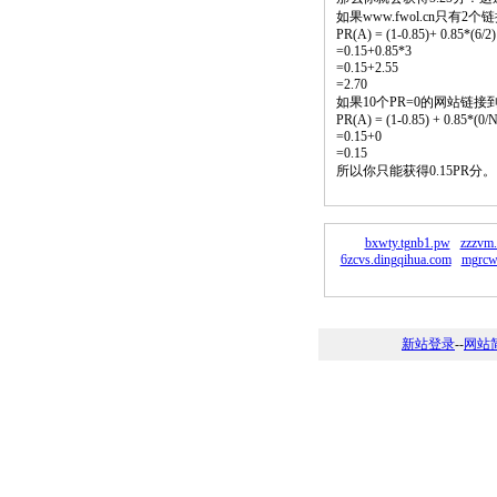
如果www.fwol.cn只有
PR(A) = (1-0.85)+ 0.85*(6/2)
=0.15+0.85*3
=0.15+2.55
=2.70
如果10个PR=0的网站链接
PR(A) = (1-0.85) + 0.85*(0/N)
=0.15+0
=0.15
所以你只能获得0.15PR分
bxwty.tgnb1.pw
zzzvm.
6zcvs.dingqihua.com
mgrcw
新站登录
--
网站