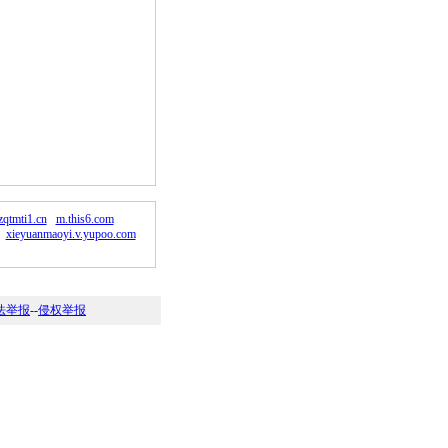
zqtmti1.cn
m.this6.com
xieyuanmaoyi.v.yupoo.com
法举报
--
侵权举报