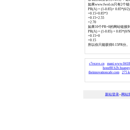
如果www.fwol.cn只有
PR(A) = (1-0.85)+ 0.85*(6/2)
=0.15+0.85*3
=0.15+2.55
=2.70
如果10个PR=0的网站链接
PR(A) = (1-0.85) + 0.85*(0/N)
=0.15+0
=0.15
所以你只能获得0.15PR分
c7exxvs.cn
mani.www.0418
hope88.b2b.huang
theinnovationcafe.com
275.k
新站登录
--
网站