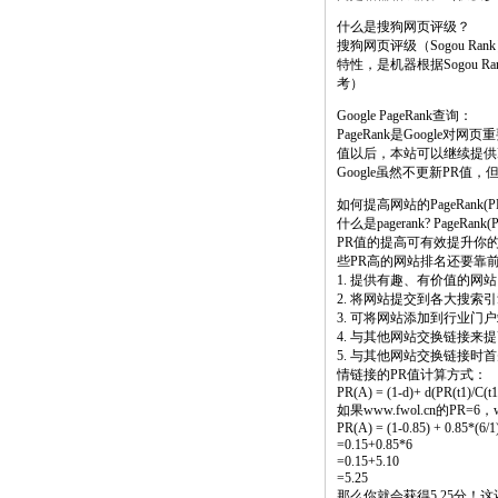
什么是搜狗网页评级？
搜狗网页评级（Sogou 
特性，是机器根据Sogou 
考）
Google PageRank查询：
PageRank是Google
值以后，本站可以继续提供
Google虽然不更新PR
如何提高网站的PageRank(P
什么是pagerank? PageRa
PR值的提高可有效提升你的
些PR高的网站排名还要靠
1. 提供有趣、有价值的
2. 将网站提交到各大搜索
3. 可将网站添加到行业
4. 与其他网站交换链接来
5. 与其他网站交换链接时首
情链接的PR值计算方式：
PR(A) = (1-d)+ d(PR(t1)/C(t1)
如果www.fwol.cn的PR=
PR(A) = (1-0.85) + 0.85*(6/1
=0.15+0.85*6
=0.15+5.10
=5.25
那么你就会获得5.25分！