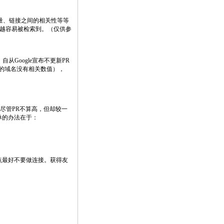
质量、链接之间的相关性等等
搜索中越容易被检索到。（仅供参
。自从Google宣布不更新PR
过的域名没有相关数值），
站尽管PR不算高，但却较一
单的办法在于：
的站点最好不要做连接。获得友