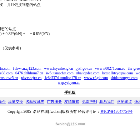
2个链接，并且链接到您的站点
到您的站点
 + 0.85*(0/N) + ... + 0.85*(0/N)
。 （仅供参考）
fn.com
fvkw.cn.zj123.com
www.fsyusheng.cn
pjxf.gov.cn
vwww00271com.cc
the-gre
ye88.com
0476.chlhlrnm7.cn
iw5.itsmechat.com
nba.topdee.com
kcesc.lhtcyqipai.com
wo
cusuovc5.cn
phv.tsnejrn.cn
1c8a537d.sundiao178.cn
www.rf-gk.com
shidainongye.com
wap.ycbyuu.cn
手机版
简介
--
流量交换
--
名站收藏夹
--
广告服务
--
友情链接
--
免责声明
--
联系我们
--
意见建议
--
违
Copyright 2005-
名站在线[fwol.cn]版权所有 经营许可证：
粤ICP备17047754号