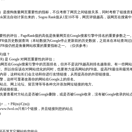
Rank）是搜狗衡量网页重要性的指标，不仅考察了网页之间链接关系，同时考察了链接
Rank算法自动计算出来的，Sogou Rank值从1至10不等，网页评级越高，该网页在
对网页重要性的评估，PageRank值的高低是衡量网页在Google搜索引擎中排名的重要参数之一
PR值历史数据查询（本站数据为Google停止更新前的历史数据，之前未在本站查询
值，但PR值仍然是衡量网站权重的重要指标之一。（仅供参考）
R)值？
nk(PR) 是 Google 对网页重要性的评估；
网页在Google搜索引擎中的页面排名，但并不是说PR越高则排名越靠前。有一些网
前。所以你应该在对网站优化的同时，也要努力提高网站的PR值。提高PR最佳和最简
网站内容，这样站长们会主动和你进行友情链接，从而提高你的外部链接值。
引擎，这样可显著改善你的网站在Google上的排名。
门户站点、网上论坛、留言簿等等各种允许添加网址链接的地方。
提高链接权值。
先要查看对方站点是否被Google删除，或是否被Google收录，没有被Google收录
+ ... + PR(tn)/C(tn))
6，www.fwol.cn只有1个链接，并且链接到您的站点
)
这还不算其它网站给您的分。