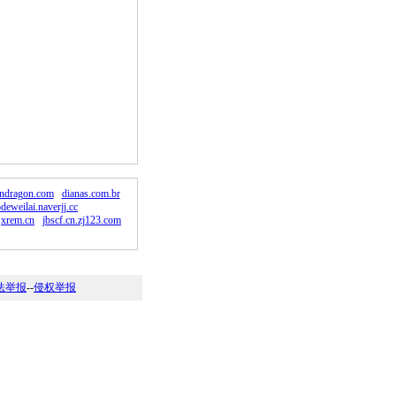
endragon.com
dianas.com.br
deweilai.naverjj.cc
xrem.cn
jbscf.cn.zj123.com
法举报
--
侵权举报