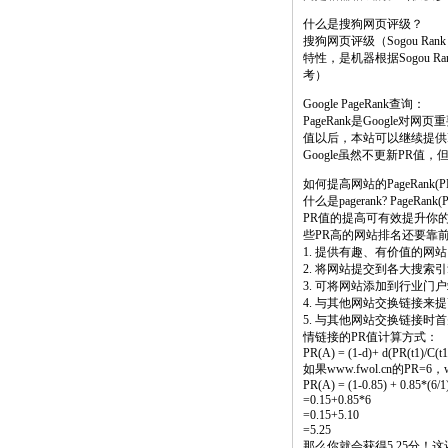
什么是搜狗网页评级？
搜狗网页评级（Sogou 
特性，是机器根据Sogou 
考）
Google PageRank查询：
PageRank是Google
值以后，本站可以继续提供
Google虽然不更新PR
如何提高网站的PageRank(P
什么是pagerank? PageRa
PR值的提高可有效提升你的
些PR高的网站排名还要靠
1. 提供有趣、有价值的
2. 将网站提交到各大搜索
3. 可将网站添加到行业
4. 与其他网站交换链接来
5. 与其他网站交换链接时首
情链接的PR值计算方式：
PR(A) = (1-d)+ d(PR(t1)/C(t1)
如果www.fwol.cn的PR=
PR(A) = (1-0.85) + 0.85*(6/1
=0.15+0.85*6
=0.15+5.10
=5.25
那么你就会获得5.25分！