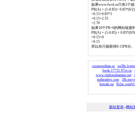
如果www.fwol.cn只有
PR(A) = (1-0.85)+ 0.85*(6/2)
=0.15+0.85*3
=0.15+2.55
=2.70
如果10个PR=0的网站链接
PR(A) = (1-0.85) + 0.85*(0/N)
=0.15+0
=0.15
所以你只能获得0.15PR分
cosmopolitan.se
qa38o.lcgiu
book-17731.97zv.cn
www.qizhongliantiao.net
inditraders.com
5fh.mxyx
hotsale.ua
fb2ac.ssmfj1
新站登录
--
网站