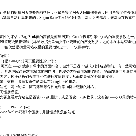
Rank）是搜狗衡量网页重要性的指标，不仅考察了网页之间链接关系，同时考察了链接
Rank算法自动计算出来的，Sogou Rank值从1至10不等，网页评级越高，该网页在
对网页重要性的评估，PageRank值的高低是衡量网页在Google搜索引擎中排名的重要参数之一
PR值历史数据查询（本站数据为Google停止更新前的历史数据，之前未在本站查询
值，但PR值仍然是衡量网站权重的重要指标之一。（仅供参考）
R)值？
nk(PR) 是 Google 对网页重要性的评估；
网页在Google搜索引擎中的页面排名，但并不是说PR越高则排名越靠前。有一些网
前。所以你应该在对网站优化的同时，也要努力提高网站的PR值。提高PR最佳和最简
网站内容，这样站长们会主动和你进行友情链接，从而提高你的外部链接值。
引擎，这样可显著改善你的网站在Google上的排名。
门户站点、网上论坛、留言簿等等各种允许添加网址链接的地方。
提高链接权值。
先要查看对方站点是否被Google删除，或是否被Google收录，没有被Google收录
+ ... + PR(tn)/C(tn))
6，www.fwol.cn只有1个链接，并且链接到您的站点
)
这还不算其它网站给您的分。