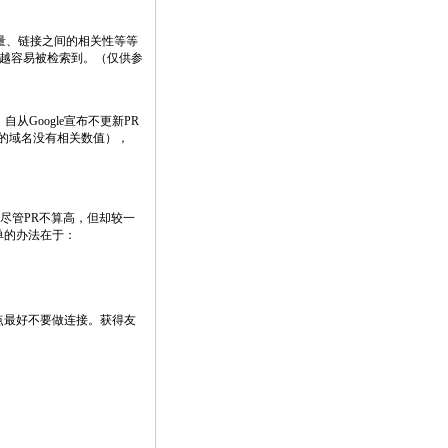
质量、链接之间的相关性等等
搜索中越容易被检索到。（仅供参
。自从Google宣布不更新PR
过的域名没有相关数值），
站尽管PR不算高，但却较一
单的办法在于：
的站点最好不要做连接。获得友