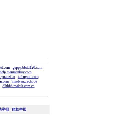
tel.com
geppy.bbdd120.com
help.manmanbuy.com
eyuanzi.cn
tafengtou.com
en.com
insolvenzrecht.de
dlhbhh.malaili.com.cn
法举报
--
侵权举报