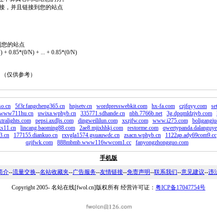
2个链接，并且链接到您的站点
到您的站点
 + 0.85*(0/N) + ... + 0.85*(0/N)
。 （仅供参考）
so.cn
5f3r.fangcheng365.cn
hnjsetv.cn
wordpresswebkit.com
hx-fa.com
czjfqyy.com
se
www711hu.cn
uwixa.wphyb.cn
335771.sdhande.cn
nbh.7766b.net
3g.dpqmldzjyb.com
xtralights.com
pepsi.axdljs.com
dingweililun.com
xszjfw.com
www.i275.com
boligangju
s11.cn
lincang.baoming88.com
2ae8.mjixhhkj.com
restorme.com
qwertypanda.dalanguy
3.cn
177155.diankuo.cn
rxvgla1574.gsuauwdc.cn
zsacn.wphyb.cn
1122ap.ady69com9.cc
qzjfwk.com
888mbmb.www116wwcom1.cc
fanyongzhongguo.com
手机版
简介
--
流量交换
--
名站收藏夹
--
广告服务
--
友情链接
--
免责声明
--
联系我们
--
意见建议
--
违
Copyright 2005-
名站在线[fwol.cn]版权所有 经营许可证：
粤ICP备17047754号