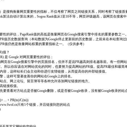
Rank）是搜狗衡量网页重要性的指标，不仅考察了网页之间链接关系，同时考察了链接
Rank算法自动计算出来的，Sogou Rank值从1至10不等，网页评级越高，该网页在
对网页重要性的评估，PageRank值的高低是衡量网页在Google搜索引擎中排名的重要参数之一
PR值历史数据查询（本站数据为Google停止更新前的历史数据，之前未在本站查询
值，但PR值仍然是衡量网站权重的重要指标之一。（仅供参考）
R)值？
nk(PR) 是 Google 对网页重要性的评估；
网页在Google搜索引擎中的页面排名，但并不是说PR越高则排名越靠前。有一些网
前。所以你应该在对网站优化的同时，也要努力提高网站的PR值。提高PR最佳和最简
网站内容，这样站长们会主动和你进行友情链接，从而提高你的外部链接值。
引擎，这样可显著改善你的网站在Google上的排名。
门户站点、网上论坛、留言簿等等各种允许添加网址链接的地方。
提高链接权值。
先要查看对方站点是否被Google删除，或是否被Google收录，没有被Google收录
+ ... + PR(tn)/C(tn))
6，www.fwol.cn只有1个链接，并且链接到您的站点
)
这还不算其它网站给您的分。