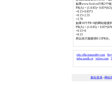
如果www.fwol.cn只有
PR(A) = (1-0.85)+ 0.85*(6/2)
=0.15+0.85*3
=0.15+2.55
=2.70
如果10个PR=0的网站链接
PR(A) = (1-0.85) + 0.85*(0/N)
=0.15+0
=0.15
所以你只能获得0.15PR分
edu.villa-tranquility.com
8uy
tieba.zzndk.cn
jxfzsp.com
3
新站登录
--
网站