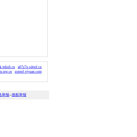
k.tphxb.cn
a07z7q.sdppf.cn
m.org.cn
zxtnpf.viyuan.com
法举报
--
侵权举报