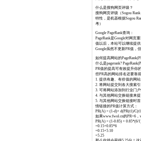
什么是搜狗网页评级？
搜狗网页评级（Sogou 
特性，是机器根据Sogou 
考）
Google PageRank查询：
PageRank是Google
值以后，本站可以继续提供
Google虽然不更新PR
如何提高网站的PageRank(P
什么是pagerank? PageRa
PR值的提高可有效提升你的
些PR高的网站排名还要靠
1. 提供有趣、有价值的
2. 将网站提交到各大搜索
3. 可将网站添加到行业
4. 与其他网站交换链接来
5. 与其他网站交换链接时首
情链接的PR值计算方式：
PR(A) = (1-d)+ d(PR(t1)/C(t1)
如果www.fwol.cn的PR=
PR(A) = (1-0.85) + 0.85*(6/1
=0.15+0.85*6
=0.15+5.10
=5.25
那么你就会获得5.25分！