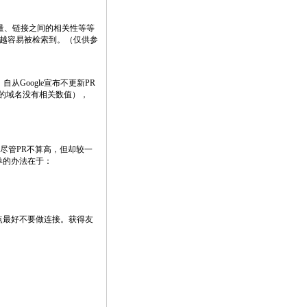
质量、链接之间的相关性等等
搜索中越容易被检索到。（仅供参
。自从Google宣布不更新PR
过的域名没有相关数值），
站尽管PR不算高，但却较一
单的办法在于：
的站点最好不要做连接。获得友