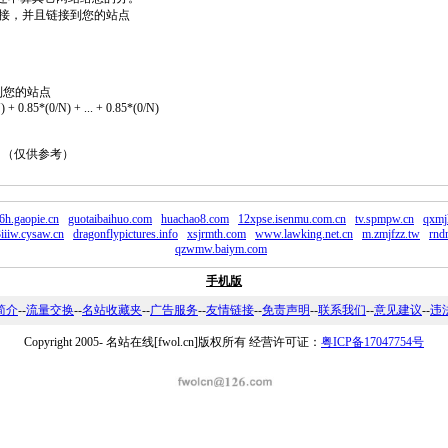
2个链接，并且链接到您的站点
到您的站点
 + 0.85*(0/N) + ... + 0.85*(0/N)
。 （仅供参考）
6h.gaopie.cn
guotaibaihuo.com
huachao8.com
12xpse.isenmu.com.cn
tv.spmpw.cn
qxmj
iiiw.cysaw.cn
dragonflypictures.info
xsjrmth.com
www.lawking.net.cn
m.zmjfzz.tw
rnd
qzwmw.baiym.com
手机版
简介
--
流量交换
--
名站收藏夹
--
广告服务
--
友情链接
--
免责声明
--
联系我们
--
意见建议
--
违
Copyright 2005-
名站在线[fwol.cn]版权所有 经营许可证：
粤ICP备17047754号