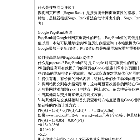
什么是搜狗网页评级？
搜狗网页评级（Sogou Rank）是搜狗衡量网页重要性的
特性，是机器根据Sogou Rank算法自动计算出来的，Sogo
考）
Google PageRank查询：
PageRank是Google对网页重要性的评估，PageRank值的
值以后，本站可以继续提供PR值历史数据查询（本站数据为G
Google虽然不更新PR值，但PR值仍然是衡量网站权重的重
如何提高网站的PageRank(PR)值？
什么是pagerank? PageRank(PR) 是 Google 对网页重要性的评估
PR值的提高可有效提升你的网页在Google搜索引擎中的页
些PR高的网站排名还要靠前。所以你应该在对网站优化的同时
1. 提供有趣、有价值的网站内容，这样站长们会主动和你进
2. 将网站提交到各大搜索引擎，这样可显著改善你的网站在Goo
3. 可将网站添加到行业门户站点、网上论坛、留言簿等等各
4. 与其他网站交换链接来提高链接权值。
5. 与其他网站交换链接时首先要查看对方站点是否被Google删
情链接的PR值计算方式：
PR(A) = (1-d)+ d(PR(t1)/C(t1)+ ... + PR(tn)/C(tn))
如果www.fwol.cn的PR=6，www.fwol.cn只有1个链接，并
PR(A) = (1-0.85) + 0.85*(6/1)
=0.15+0.85*6
=0.15+5.10
=5.25
那么你就会获得5.25分！这还不算其它网站给您的分。