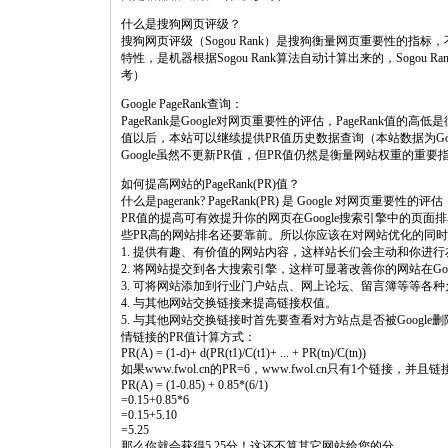
什么是搜狗网页评级？
搜狗网页评级（Sogou Rank）是搜狗衡量网页重要性的
特性，是机器根据Sogou Rank算法自动计算出来的，Sogo
考）
Google PageRank查询：
PageRank是Google对网页重要性的评估，PageRank值的
值以后，本站可以继续提供PR值历史数据查询（本站数据为G
Google虽然不更新PR值，但PR值仍然是衡量网站权重的重
如何提高网站的PageRank(PR)值？
什么是pagerank? PageRank(PR) 是 Google 对网页重要性的评估
PR值的提高可有效提升你的网页在Google搜索引擎中的页
些PR高的网站排名还要靠前。所以你应该在对网站优化的同时
1. 提供有趣、有价值的网站内容，这样站长们会主动和你进
2. 将网站提交到各大搜索引擎，这样可显著改善你的网站在Goo
3. 可将网站添加到行业门户站点、网上论坛、留言簿等等各
4. 与其他网站交换链接来提高链接权值。
5. 与其他网站交换链接时首先要查看对方站点是否被Google删
情链接的PR值计算方式：
PR(A) = (1-d)+ d(PR(t1)/C(t1)+ ... + PR(tn)/C(tn))
如果www.fwol.cn的PR=6，www.fwol.cn只有1个链接，并
PR(A) = (1-0.85) + 0.85*(6/1)
=0.15+0.85*6
=0.15+5.10
=5.25
那么你就会获得5.25分！这还不算其它网站给您的分。