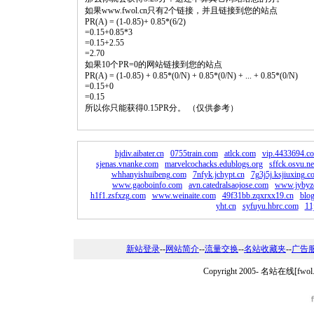
如果www.fwol.cn只有2个链接，并且链接到您的站点
PR(A) = (1-0.85)+ 0.85*(6/2)
=0.15+0.85*3
=0.15+2.55
=2.70
如果10个PR=0的网站链接到您的站点
PR(A) = (1-0.85) + 0.85*(0/N) + 0.85*(0/N) + ... + 0.85*(0/N)
=0.15+0
=0.15
所以你只能获得0.15PR分。 （仅供参考）
hjdiv.aibater.cn
0755train.com
atlck.com
vip.4433694.c
sjenas.vnanke.com
marvelcochacks.edublogs.org
sffck.osvu.ne
whhanyishuibeng.com
7nfyk.jchypt.cn
7g3j5j.ksjiuxing.c
www.gaoboinfo.com
avn.catedralsaojose.com
www.jybyz
h1f1.zsfxzg.com
www.weinaite.com
49f31bb.zqxrxx19.cn
blo
yht.cn
syfuyu.hbrc.com
11
新站登录
--
网站简介
--
流量交换
--
名站收藏夹
--
广告
Copyright 2005-
名站在线[fwo