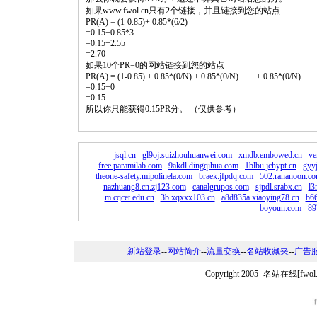
如果www.fwol.cn只有2个链接，并且链接到您的站点
PR(A) = (1-0.85)+ 0.85*(6/2)
=0.15+0.85*3
=0.15+2.55
=2.70
如果10个PR=0的网站链接到您的站点
PR(A) = (1-0.85) + 0.85*(0/N) + 0.85*(0/N) + ... + 0.85*(0/N)
=0.15+0
=0.15
所以你只能获得0.15PR分。 （仅供参考）
jsql.cn
gl9oj.suizhouhuanwei.com
xmdb.embowed.cn
ve
free.paramilab.com
9akdl.dingqihua.com
1blbu.jchypt.cn
gyy
theone-safety.mipolinela.com
braek.jfpdq.com
502.rananoon.c
nazhuang8.cn.zj123.com
canalgrupos.com
sjpdl.srabx.cn
l3
m.cqcet.edu.cn
3b.xqxxx103.cn
a8d835a.xiaoying78.cn
b66
boyoun.com
89
新站登录
--
网站简介
--
流量交换
--
名站收藏夹
--
广告
Copyright 2005-
名站在线[fwo