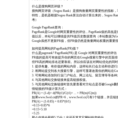
什么是搜狗网页评级？
搜狗网页评级（Sogou Rank）是搜狗衡量网页重要性的
特性，是机器根据Sogou Rank算法自动计算出来的，Sogo
考）
Google PageRank查询：
PageRank是Google对网页重要性的评估，PageRank值的
值以后，本站可以继续提供PR值历史数据查询（本站数据为G
Google虽然不更新PR值，但PR值仍然是衡量网站权重的重
如何提高网站的PageRank(PR)值？
什么是pagerank? PageRank(PR) 是 Google 对网页重要性的评估
PR值的提高可有效提升你的网页在Google搜索引擎中的页
些PR高的网站排名还要靠前。所以你应该在对网站优化的同时
1. 提供有趣、有价值的网站内容，这样站长们会主动和你进
2. 将网站提交到各大搜索引擎，这样可显著改善你的网站在Goo
3. 可将网站添加到行业门户站点、网上论坛、留言簿等等各
4. 与其他网站交换链接来提高链接权值。
5. 与其他网站交换链接时首先要查看对方站点是否被Google删
情链接的PR值计算方式：
PR(A) = (1-d)+ d(PR(t1)/C(t1)+ ... + PR(tn)/C(tn))
如果www.fwol.cn的PR=6，www.fwol.cn只有1个链接，并
PR(A) = (1-0.85) + 0.85*(6/1)
=0.15+0.85*6
=0.15+5.10
=5.25
那么你就会获得5.25分！这还不算其它网站给您的分。