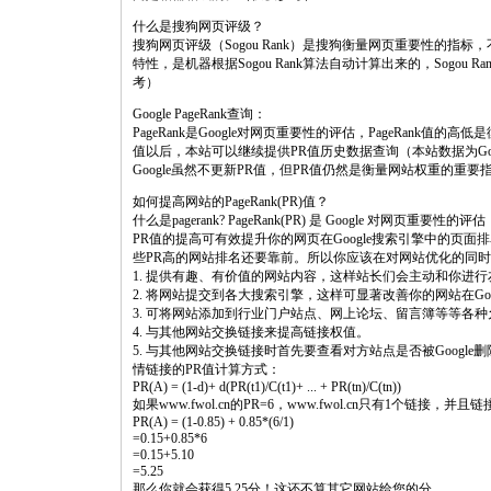
什么是搜狗网页评级？
搜狗网页评级（Sogou Rank）是搜狗衡量网页重要性的
特性，是机器根据Sogou Rank算法自动计算出来的，Sogo
考）
Google PageRank查询：
PageRank是Google对网页重要性的评估，PageRank值的
值以后，本站可以继续提供PR值历史数据查询（本站数据为G
Google虽然不更新PR值，但PR值仍然是衡量网站权重的重
如何提高网站的PageRank(PR)值？
什么是pagerank? PageRank(PR) 是 Google 对网页重要性的评估
PR值的提高可有效提升你的网页在Google搜索引擎中的页
些PR高的网站排名还要靠前。所以你应该在对网站优化的同时
1. 提供有趣、有价值的网站内容，这样站长们会主动和你进
2. 将网站提交到各大搜索引擎，这样可显著改善你的网站在Goo
3. 可将网站添加到行业门户站点、网上论坛、留言簿等等各
4. 与其他网站交换链接来提高链接权值。
5. 与其他网站交换链接时首先要查看对方站点是否被Google删
情链接的PR值计算方式：
PR(A) = (1-d)+ d(PR(t1)/C(t1)+ ... + PR(tn)/C(tn))
如果www.fwol.cn的PR=6，www.fwol.cn只有1个链接，并
PR(A) = (1-0.85) + 0.85*(6/1)
=0.15+0.85*6
=0.15+5.10
=5.25
那么你就会获得5.25分！这还不算其它网站给您的分。