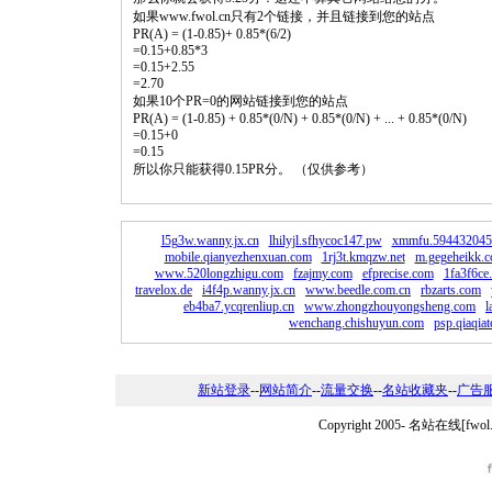
如果www.fwol.cn只有2个链接，并且链接到您的站点
PR(A) = (1-0.85)+ 0.85*(6/2)
=0.15+0.85*3
=0.15+2.55
=2.70
如果10个PR=0的网站链接到您的站点
PR(A) = (1-0.85) + 0.85*(0/N) + 0.85*(0/N) + ... + 0.85*(0/N)
=0.15+0
=0.15
所以你只能获得0.15PR分。 （仅供参考）
l5g3w.wanny.jx.cn
lhilyjl.sfhycoc147.pw
xmmfu.594432045
mobile.qianyezhenxuan.com
1rj3t.kmqzw.net
m.gegeheikk.c
www.520longzhigu.com
fzajmy.com
efprecise.com
1fa3f6c
travelox.de
i4f4p.wanny.jx.cn
www.beedle.com.cn
rbzarts.com
eb4ba7.ycqrenliup.cn
www.zhongzhouyongsheng.com
l
wenchang.chishuyun.com
psp.qiaqiat
新站登录
--
网站简介
--
流量交换
--
名站收藏夹
--
广告
Copyright 2005-
名站在线[fwo