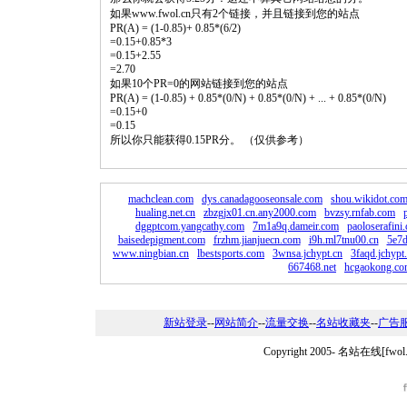
如果www.fwol.cn只有2个链接，并且链接到您的站点
PR(A) = (1-0.85)+ 0.85*(6/2)
=0.15+0.85*3
=0.15+2.55
=2.70
如果10个PR=0的网站链接到您的站点
PR(A) = (1-0.85) + 0.85*(0/N) + 0.85*(0/N) + ... + 0.85*(0/N)
=0.15+0
=0.15
所以你只能获得0.15PR分。 （仅供参考）
machclean.com
dys.canadagooseonsale.com
shou.wikidot.co
hualing.net.cn
zbzgjx01.cn.any2000.com
bvzsy.rnfab.com
dggptcom.yangcathy.com
7m1a9q.dameir.com
paoloserafini
baisedepigment.com
frzhm.jianjuecn.com
i9h.ml7tnu00.cn
5e7d
www.ningbian.cn
lbestsports.com
3wnsa.jchypt.cn
3faqd.jchypt
667468.net
hcgaokong.c
新站登录
--
网站简介
--
流量交换
--
名站收藏夹
--
广告
Copyright 2005-
名站在线[fwo