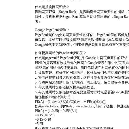
什么是搜狗网页评级？
搜狗网页评级（Sogou Rank）是搜狗衡量网页重要性的
特性，是机器根据Sogou Rank算法自动计算出来的，Sogo
考）
Google PageRank查询：
PageRank是Google对网页重要性的评估，PageRank值的
值以后，本站可以继续提供PR值历史数据查询（本站数据为G
Google虽然不更新PR值，但PR值仍然是衡量网站权重的重
如何提高网站的PageRank(PR)值？
什么是pagerank? PageRank(PR) 是 Google 对网页重要性的评估
PR值的提高可有效提升你的网页在Google搜索引擎中的页
些PR高的网站排名还要靠前。所以你应该在对网站优化的同时
1. 提供有趣、有价值的网站内容，这样站长们会主动和你进
2. 将网站提交到各大搜索引擎，这样可显著改善你的网站在Goo
3. 可将网站添加到行业门户站点、网上论坛、留言簿等等各
4. 与其他网站交换链接来提高链接权值。
5. 与其他网站交换链接时首先要查看对方站点是否被Google删
情链接的PR值计算方式：
PR(A) = (1-d)+ d(PR(t1)/C(t1)+ ... + PR(tn)/C(tn))
如果www.fwol.cn的PR=6，www.fwol.cn只有1个链接，并
PR(A) = (1-0.85) + 0.85*(6/1)
=0.15+0.85*6
=0.15+5.10
=5.25
那么你就会获得5.25分！这还不算其它网站给您的分。