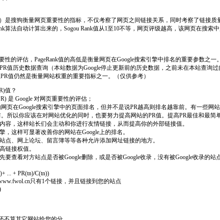
Rank）是搜狗衡量网页重要性的指标，不仅考察了网页之间链接关系，同时考察了链接
Rank算法自动计算出来的，Sogou Rank值从1至10不等，网页评级越高，该网页在
对网页重要性的评估，PageRank值的高低是衡量网页在Google搜索引擎中排名的重要参数之一
PR值历史数据查询（本站数据为Google停止更新前的历史数据，之前未在本站查询
值，但PR值仍然是衡量网站权重的重要指标之一。（仅供参考）
R)值？
nk(PR) 是 Google 对网页重要性的评估；
网页在Google搜索引擎中的页面排名，但并不是说PR越高则排名越靠前。有一些网
前。所以你应该在对网站优化的同时，也要努力提高网站的PR值。提高PR最佳和最简
网站内容，这样站长们会主动和你进行友情链接，从而提高你的外部链接值。
引擎，这样可显著改善你的网站在Google上的排名。
门户站点、网上论坛、留言簿等等各种允许添加网址链接的地方。
提高链接权值。
先要查看对方站点是否被Google删除，或是否被Google收录，没有被Google收录
+ ... + PR(tn)/C(tn))
6，www.fwol.cn只有1个链接，并且链接到您的站点
)
这还不算其它网站给您的分。