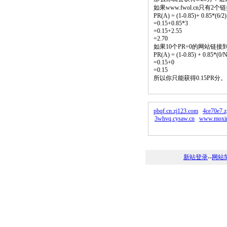
如果www.fwol.cn只有
PR(A) = (1-0.85)+ 0.85*(6/2)
=0.15+0.85*3
=0.15+2.55
=2.70
如果10个PR=0的网站链接
PR(A) = (1-0.85) + 0.85*(0/N)
=0.15+0
=0.15
所以你只能获得0.15PR分
pbqf.cn.zj123.com
4ce70e7.
3whvq.cysaw.cn
www.moxin
新站登录
--
网站