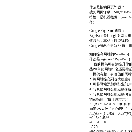
什么是搜狗网页评级？
搜狗网页评级（Sogou 
特性，是机器根据Sogou 
考）
Google PageRank查询：
PageRank是Google
值以后，本站可以继续提供
Google虽然不更新PR
如何提高网站的PageRank(P
什么是pagerank? PageRa
PR值的提高可有效提升你的
些PR高的网站排名还要靠
1. 提供有趣、有价值的
2. 将网站提交到各大搜索
3. 可将网站添加到行业
4. 与其他网站交换链接来
5. 与其他网站交换链接时首
情链接的PR值计算方式：
PR(A) = (1-d)+ d(PR(t1)/C(t1)
如果www.fwol.cn的PR=
PR(A) = (1-0.85) + 0.85*(6/1
=0.15+0.85*6
=0.15+5.10
=5.25
那么你就会获得5.25分！