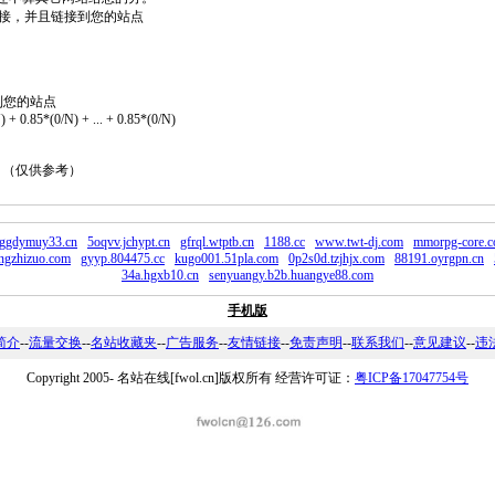
2个链接，并且链接到您的站点
到您的站点
 + 0.85*(0/N) + ... + 0.85*(0/N)
。 （仅供参考）
zggdymuy33.cn
5oqvv.jchypt.cn
gfrql.wtptb.cn
1188.cc
www.twt-dj.com
mmorpg-core.
gzhizuo.com
gyyp.804475.cc
kugo001.51pla.com
0p2s0d.tzjhjx.com
88191.oyrgpn.cn
34a.hgxb10.cn
senyuangy.b2b.huangye88.com
手机版
简介
--
流量交换
--
名站收藏夹
--
广告服务
--
友情链接
--
免责声明
--
联系我们
--
意见建议
--
违
Copyright 2005-
名站在线[fwol.cn]版权所有 经营许可证：
粤ICP备17047754号