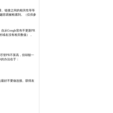
质量、链接之间的相关性等等
搜索中越容易被检索到。（仅供参
。自从Google宣布不更新PR
过的域名没有相关数值），
站尽管PR不算高，但却较一
单的办法在于：
的站点最好不要做连接。获得友