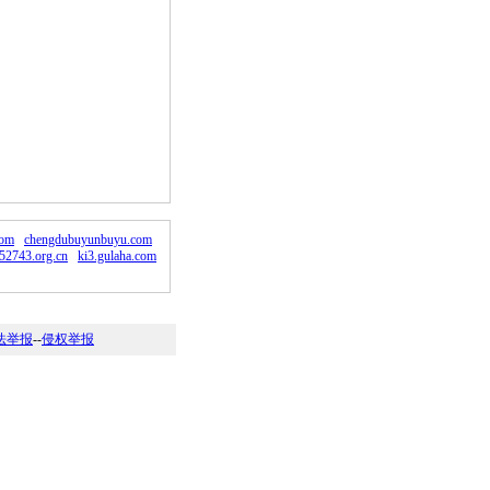
com
chengdubuyunbuyu.com
52743.org.cn
ki3.gulaha.com
法举报
--
侵权举报