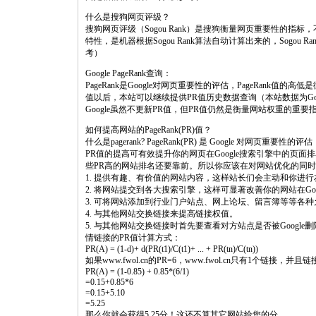
什么是搜狗网页评级？
搜狗网页评级（Sogou Rank）是搜狗衡量网页重要性的
特性，是机器根据Sogou Rank算法自动计算出来的，Sogo
考）
Google PageRank查询：
PageRank是Google对网页重要性的评估，PageRank值的
值以后，本站可以继续提供PR值历史数据查询（本站数据为G
Google虽然不更新PR值，但PR值仍然是衡量网站权重的重
如何提高网站的PageRank(PR)值？
什么是pagerank? PageRank(PR) 是 Google 对网页重要性的评估
PR值的提高可有效提升你的网页在Google搜索引擎中的页
些PR高的网站排名还要靠前。所以你应该在对网站优化的同时
1. 提供有趣、有价值的网站内容，这样站长们会主动和你进
2. 将网站提交到各大搜索引擎，这样可显著改善你的网站在Goo
3. 可将网站添加到行业门户站点、网上论坛、留言簿等等各
4. 与其他网站交换链接来提高链接权值。
5. 与其他网站交换链接时首先要查看对方站点是否被Google删
情链接的PR值计算方式：
PR(A) = (1-d)+ d(PR(t1)/C(t1)+ ... + PR(tn)/C(tn))
如果www.fwol.cn的PR=6，www.fwol.cn只有1个链接，并
PR(A) = (1-0.85) + 0.85*(6/1)
=0.15+0.85*6
=0.15+5.10
=5.25
那么你就会获得5.25分！这还不算其它网站给您的分。