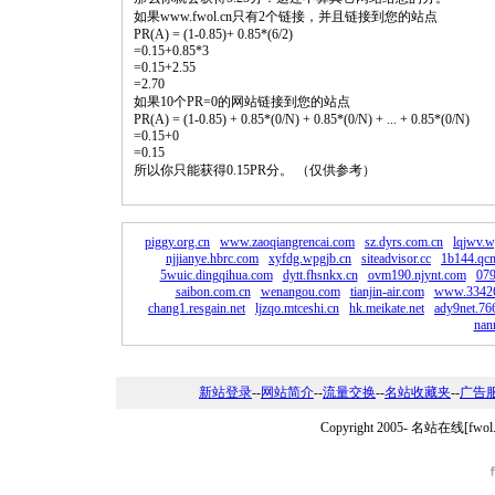
如果www.fwol.cn只有2个链接，并且链接到您的站点
PR(A) = (1-0.85)+ 0.85*(6/2)
=0.15+0.85*3
=0.15+2.55
=2.70
如果10个PR=0的网站链接到您的站点
PR(A) = (1-0.85) + 0.85*(0/N) + 0.85*(0/N) + ... + 0.85*(0/N)
=0.15+0
=0.15
所以你只能获得0.15PR分。 （仅供参考）
piggy.org.cn
www.zaoqiangrencai.com
sz.dyrs.com.cn
lqjwv.w
njjianye.hbrc.com
xyfdg.wpgjb.cn
siteadvisor.cc
1b144.qc
5wuic.dingqihua.com
dytt.fhsnkx.cn
ovm190.njynt.com
079
saibon.com.cn
wenangou.com
tianjin-air.com
www.33426
chang1.resgain.net
ljzqo.mtceshi.cn
hk.meikate.net
ady9net.76
nan
新站登录
--
网站简介
--
流量交换
--
名站收藏夹
--
广告
Copyright 2005-
名站在线[fwo