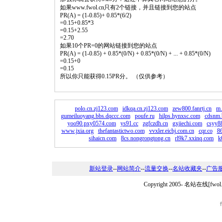
如果www.fwol.cn只有2个链接，并且链接到您的站点
PR(A) = (1-0.85)+ 0.85*(6/2)
=0.15+0.85*3
=0.15+2.55
=2.70
如果10个PR=0的网站链接到您的站点
PR(A) = (1-0.85) + 0.85*(0/N) + 0.85*(0/N) + ... + 0.85*(0/N)
=0.15+0
=0.15
所以你只能获得0.15PR分。 （仅供参考）
polo.cn.zj123.com
idkqa.cn.zj123.com
zew800.fanrtj.cn
m.
gumeiluoyang.bbs.dqccc.com
poufe.ru
hilps.hynxsc.com
cdsnm.
yoo90.pxy0574.com
ys91.cc
zgfczdh.cn
gxjiechi.com
csyy8
www.jxia.org
thefantastictwo.com
vvxler.eicbj.com.cn
cqr.co
8
sihaicn.com
8cs.nongrongtong.cn
rl9k7.xxinq.com
k
新站登录
--
网站简介
--
流量交换
--
名站收藏夹
--
广告
Copyright 2005-
名站在线[fwo