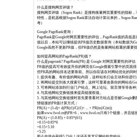
什么是搜狗网页评级？
搜狗网页评级（Sogou Rank）是搜狗衡量网页重要性的
特性，是机器根据Sogou Rank算法自动计算出来的，Sogo
考）
Google PageRank查询：
PageRank是Google对网页重要性的评估，PageRank值的
值以后，本站可以继续提供PR值历史数据查询（本站数据为G
Google虽然不更新PR值，但PR值仍然是衡量网站权重的重
如何提高网站的PageRank(PR)值？
什么是pagerank? PageRank(PR) 是 Google 对网页重要性的评估
PR值的提高可有效提升你的网页在Google搜索引擎中的页
些PR高的网站排名还要靠前。所以你应该在对网站优化的同时
1. 提供有趣、有价值的网站内容，这样站长们会主动和你进
2. 将网站提交到各大搜索引擎，这样可显著改善你的网站在Goo
3. 可将网站添加到行业门户站点、网上论坛、留言簿等等各
4. 与其他网站交换链接来提高链接权值。
5. 与其他网站交换链接时首先要查看对方站点是否被Google删
情链接的PR值计算方式：
PR(A) = (1-d)+ d(PR(t1)/C(t1)+ ... + PR(tn)/C(tn))
如果www.fwol.cn的PR=6，www.fwol.cn只有1个链接，并
PR(A) = (1-0.85) + 0.85*(6/1)
=0.15+0.85*6
=0.15+5.10
=5.25
那么你就会获得5.25分！这还不算其它网站给您的分。