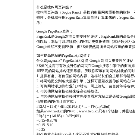
什么是搜狗网页评级？
搜狗网页评级（Sogou Rank）是搜狗衡量网页重要性的
特性，是机器根据Sogou Rank算法自动计算出来的，Sogo
考）
Google PageRank查询：
PageRank是Google对网页重要性的评估，PageRank值的
值以后，本站可以继续提供PR值历史数据查询（本站数据为G
Google虽然不更新PR值，但PR值仍然是衡量网站权重的重
如何提高网站的PageRank(PR)值？
什么是pagerank? PageRank(PR) 是 Google 对网页重要性的评估
PR值的提高可有效提升你的网页在Google搜索引擎中的页
些PR高的网站排名还要靠前。所以你应该在对网站优化的同时
1. 提供有趣、有价值的网站内容，这样站长们会主动和你进
2. 将网站提交到各大搜索引擎，这样可显著改善你的网站在Goo
3. 可将网站添加到行业门户站点、网上论坛、留言簿等等各
4. 与其他网站交换链接来提高链接权值。
5. 与其他网站交换链接时首先要查看对方站点是否被Google删
情链接的PR值计算方式：
PR(A) = (1-d)+ d(PR(t1)/C(t1)+ ... + PR(tn)/C(tn))
如果www.fwol.cn的PR=6，www.fwol.cn只有1个链接，并
PR(A) = (1-0.85) + 0.85*(6/1)
=0.15+0.85*6
=0.15+5.10
=5.25
那么你就会获得5.25分！这还不算其它网站给您的分。