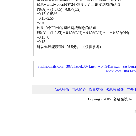
如果www.fwol.cn只有2个链接，并且链接到您的站点
PR(A) = (1-0.85)+ 0.85*(6/2)
=0.15+0.85*3
=0.15+2.55
=2.70
如果10个PR=0的网站链接到您的站点
PR(A) = (1-0.85) + 0.85*(0/N) + 0.85*(0/N) + ... + 0.85*(0/N)
=0.15+0
=0.15
所以你只能获得0.15PR分。 （仅供参考）
shuhaoyintie.com
3078.hebei.8671.net
wb4.941wls.cn
eastbour
c8c88.com
llas.bxd
新站登录
--
网站简介
--
流量交换
--
名站收藏夹
--
广告
Copyright 2005-
名站在线[fwo