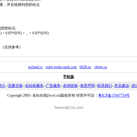
2个链接，并且链接到您的站点
到您的站点
 + 0.85*(0/N) + ... + 0.85*(0/N)
。 （仅供参考）
tocloud.cc
oqfaj.geeks-park.com
9428.tw
chtjge.cn
手机版
简介
--
流量交换
--
名站收藏夹
--
广告服务
--
友情链接
--
免责声明
--
联系我们
--
意见建议
--
违
Copyright 2005-
名站在线[fwol.cn]版权所有 经营许可证：
粤ICP备17047754号