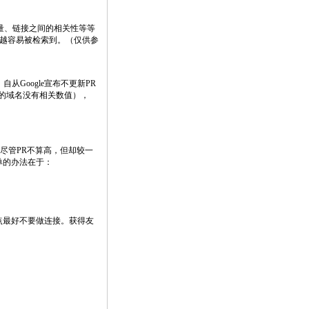
质量、链接之间的相关性等等
搜索中越容易被检索到。（仅供参
。自从Google宣布不更新PR
过的域名没有相关数值），
站尽管PR不算高，但却较一
单的办法在于：
的站点最好不要做连接。获得友