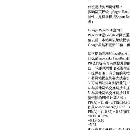
什么是搜狗网页评级？
搜狗网页评级（Sogou 
特性，是机器根据Sogou 
考）
Google PageRank查询：
PageRank是Google
值以后，本站可以继续提供
Google虽然不更新PR
如何提高网站的PageRank(P
什么是pagerank? PageRa
PR值的提高可有效提升你的
些PR高的网站排名还要靠
1. 提供有趣、有价值的
2. 将网站提交到各大搜索
3. 可将网站添加到行业
4. 与其他网站交换链接来
5. 与其他网站交换链接时首
情链接的PR值计算方式：
PR(A) = (1-d)+ d(PR(t1)/C(t1)
如果www.fwol.cn的PR=
PR(A) = (1-0.85) + 0.85*(6/1
=0.15+0.85*6
=0.15+5.10
=5.25
那么你就会获得5.25分！