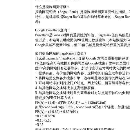
什么是搜狗网页评级？
搜狗网页评级（Sogou Rank）是搜狗衡量网页重要性的
特性，是机器根据Sogou Rank算法自动计算出来的，Sogo
考）
Google PageRank查询：
PageRank是Google对网页重要性的评估，PageRank值的
值以后，本站可以继续提供PR值历史数据查询（本站数据为G
Google虽然不更新PR值，但PR值仍然是衡量网站权重的重
如何提高网站的PageRank(PR)值？
什么是pagerank? PageRank(PR) 是 Google 对网页重要性的评估
PR值的提高可有效提升你的网页在Google搜索引擎中的页
些PR高的网站排名还要靠前。所以你应该在对网站优化的同时
1. 提供有趣、有价值的网站内容，这样站长们会主动和你进
2. 将网站提交到各大搜索引擎，这样可显著改善你的网站在Goo
3. 可将网站添加到行业门户站点、网上论坛、留言簿等等各
4. 与其他网站交换链接来提高链接权值。
5. 与其他网站交换链接时首先要查看对方站点是否被Google删
情链接的PR值计算方式：
PR(A) = (1-d)+ d(PR(t1)/C(t1)+ ... + PR(tn)/C(tn))
如果www.fwol.cn的PR=6，www.fwol.cn只有1个链接，并
PR(A) = (1-0.85) + 0.85*(6/1)
=0.15+0.85*6
=0.15+5.10
=5.25
那么你就会获得5.25分！这还不算其它网站给您的分。