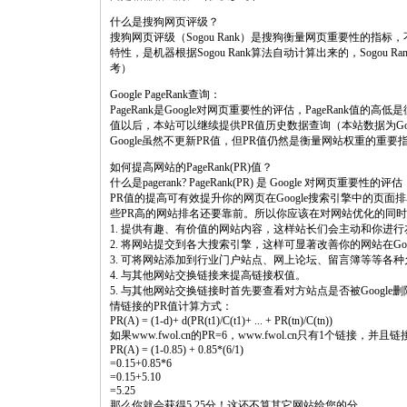
什么是搜狗网页评级？
搜狗网页评级（Sogou Rank）是搜狗衡量网页重要性的
特性，是机器根据Sogou Rank算法自动计算出来的，Sogo
考）
Google PageRank查询：
PageRank是Google对网页重要性的评估，PageRank值的
值以后，本站可以继续提供PR值历史数据查询（本站数据为G
Google虽然不更新PR值，但PR值仍然是衡量网站权重的重
如何提高网站的PageRank(PR)值？
什么是pagerank? PageRank(PR) 是 Google 对网页重要性的评估
PR值的提高可有效提升你的网页在Google搜索引擎中的页
些PR高的网站排名还要靠前。所以你应该在对网站优化的同时
1. 提供有趣、有价值的网站内容，这样站长们会主动和你进
2. 将网站提交到各大搜索引擎，这样可显著改善你的网站在Goo
3. 可将网站添加到行业门户站点、网上论坛、留言簿等等各
4. 与其他网站交换链接来提高链接权值。
5. 与其他网站交换链接时首先要查看对方站点是否被Google删
情链接的PR值计算方式：
PR(A) = (1-d)+ d(PR(t1)/C(t1)+ ... + PR(tn)/C(tn))
如果www.fwol.cn的PR=6，www.fwol.cn只有1个链接，并
PR(A) = (1-0.85) + 0.85*(6/1)
=0.15+0.85*6
=0.15+5.10
=5.25
那么你就会获得5.25分！这还不算其它网站给您的分。