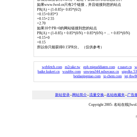
如果www.fwol.cn只有2个链接，并且链接到您的站点
PR(A) = (1-0.85)+ 0.85*(6/2)
=0.15+0.85*3
=0.15+2.55
=2.70
如果10个PR=0的网站链接到您的站点
PR(A) = (1-0.85) + 0.85*(0/N) + 0.85*(0/N) + ... + 0.85*(0/N)
=0.15+0
=0.15
所以你只能获得0.15PR分。 （仅供参考）
webfetch.com
m2cake.tw
gph.migueldiaten.com
e.naset.cn
w
baike.kukeri.cn
wzubbs.com
snwpea344.ndxecaux.cn
uigolks.5
beidaqingniao.com
jz-chem.com
jgi.jhw
新站登录
--
网站简介
--
流量交换
--
名站收藏夹
--
广告
Copyright 2005-
名站在线[fwo