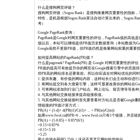
什么是搜狗网页评级？
搜狗网页评级（Sogou Rank）是搜狗衡量网页重要性的
特性，是机器根据Sogou Rank算法自动计算出来的，Sogo
考）
Google PageRank查询：
PageRank是Google对网页重要性的评估，PageRank值的
值以后，本站可以继续提供PR值历史数据查询（本站数据为G
Google虽然不更新PR值，但PR值仍然是衡量网站权重的重
如何提高网站的PageRank(PR)值？
什么是pagerank? PageRank(PR) 是 Google 对网页重要性的评估
PR值的提高可有效提升你的网页在Google搜索引擎中的页
些PR高的网站排名还要靠前。所以你应该在对网站优化的同时
1. 提供有趣、有价值的网站内容，这样站长们会主动和你进
2. 将网站提交到各大搜索引擎，这样可显著改善你的网站在Goo
3. 可将网站添加到行业门户站点、网上论坛、留言簿等等各
4. 与其他网站交换链接来提高链接权值。
5. 与其他网站交换链接时首先要查看对方站点是否被Google删
情链接的PR值计算方式：
PR(A) = (1-d)+ d(PR(t1)/C(t1)+ ... + PR(tn)/C(tn))
如果www.fwol.cn的PR=6，www.fwol.cn只有1个链接，并
PR(A) = (1-0.85) + 0.85*(6/1)
=0.15+0.85*6
=0.15+5.10
=5.25
那么你就会获得5.25分！这还不算其它网站给您的分。