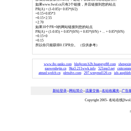
如果www.fwol.cn只有2个链接，并且链接到您的站点
PR(A) = (1-0.85)+ 0.85*(6/2)
=0.15+0.85*3
=0.15+2.55
=2.70
如果10个PR=0的网站链接到您的站点
PR(A) = (1-0.85) + 0.85*(0/N) + 0.85*(0/N) + ... + 0.85*(0/N)
=0.15+0
=0.15
所以你只能获得0.15PR分。 （仅供参考）
www.ibc-tanks.com
hlzdjcom.b2b.huangye88.com
shengxi
gaowenhejin.cn
9kn5.211wwk.info
521mp3.net
cnitcomm
atmzd.wpfcb.cn
qlrtxdvs.com
297.wmymzl126.cn
izls.aoqfdzb
新站登录
--
网站简介
--
流量交换
--
名站收藏夹
--
广告
Copyright 2005-
名站在线[fwo