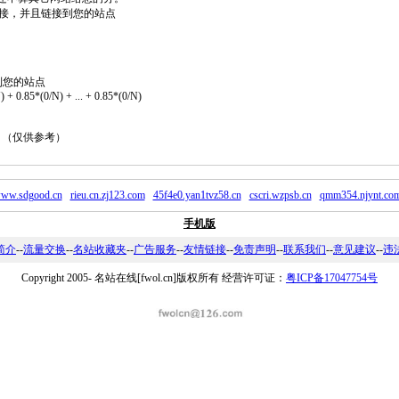
2个链接，并且链接到您的站点
到您的站点
 + 0.85*(0/N) + ... + 0.85*(0/N)
。 （仅供参考）
ww.sdgood.cn
rieu.cn.zj123.com
45f4e0.yan1tvz58.cn
cscri.wzpsb.cn
qmm354.njynt.co
手机版
简介
--
流量交换
--
名站收藏夹
--
广告服务
--
友情链接
--
免责声明
--
联系我们
--
意见建议
--
违
Copyright 2005-
名站在线[fwol.cn]版权所有 经营许可证：
粤ICP备17047754号