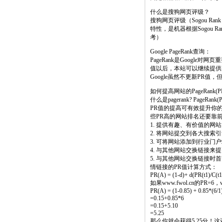
什么是搜狗网页评级？
搜狗网页评级（Sogou 
特性，是机器根据Sogou 
考）
Google PageRank查询：
PageRank是Google
值以后，本站可以继续提供
Google虽然不更新PR
如何提高网站的PageRank(P
什么是pagerank? PageRa
PR值的提高可有效提升你的
些PR高的网站排名还要靠
1. 提供有趣、有价值的
2. 将网站提交到各大搜索
3. 可将网站添加到行业
4. 与其他网站交换链接来
5. 与其他网站交换链接时首
情链接的PR值计算方式：
PR(A) = (1-d)+ d(PR(t1)/C(t1)
如果www.fwol.cn的PR=
PR(A) = (1-0.85) + 0.85*(6/1
=0.15+0.85*6
=0.15+5.10
=5.25
那么你就会获得5.25分！