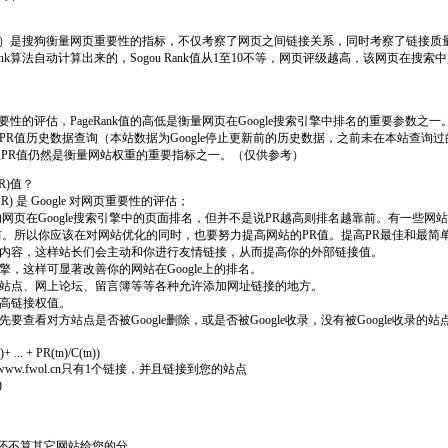
Rank）是搜狗衡量网页重要性的指标，不仅考察了网页之间链接关系，同时考察了链接
Rank算法自动计算出来的，Sogou Rank值从1至10不等，网页评级越高，该网页在
对网页重要性的评估，PageRank值的高低是衡量网页在Google搜索引擎中排名的重要参数之一
PR值历史数据查询（本站数据为Google停止更新前的历史数据，之前未在本站查询
值，但PR值仍然是衡量网站权重的重要指标之一。（仅供参考）
R)值？
nk(PR) 是 Google 对网页重要性的评估；
网页在Google搜索引擎中的页面排名，但并不是说PR越高则排名越靠前。有一些网
前。所以你应该在对网站优化的同时，也要努力提高网站的PR值。提高PR最佳和最简
网站内容，这样站长们会主动和你进行友情链接，从而提高你的外部链接值。
引擎，这样可显著改善你的网站在Google上的排名。
门户站点、网上论坛、留言簿等等各种允许添加网址链接的地方。
提高链接权值。
先要查看对方站点是否被Google删除，或是否被Google收录，没有被Google收录
+ ... + PR(tn)/C(tn))
6，www.fwol.cn只有1个链接，并且链接到您的站点
)
这还不算其它网站给您的分。