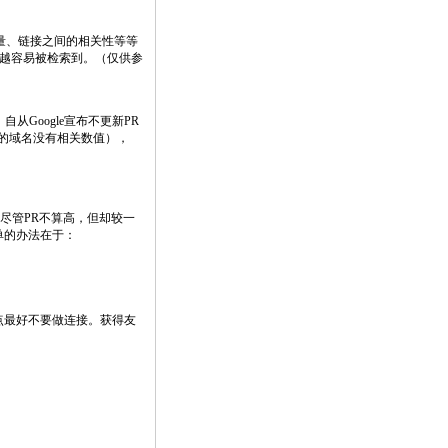
质量、链接之间的相关性等等
搜索中越容易被检索到。（仅供参
。自从Google宣布不更新PR
过的域名没有相关数值），
站尽管PR不算高，但却较一
单的办法在于：
的站点最好不要做连接。获得友