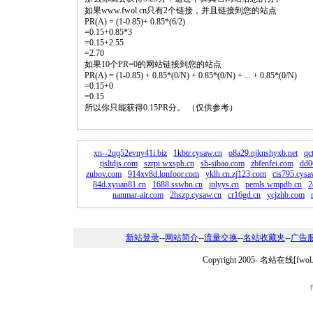
如果www.fwol.cn只有2个链接，并且链接到您的站点
PR(A) = (1-0.85)+ 0.85*(6/2)
=0.15+0.85*3
=0.15+2.55
=2.70
如果10个PR=0的网站链接到您的站点
PR(A) = (1-0.85) + 0.85*(0/N) + 0.85*(0/N) + ... + 0.85*(0/N)
=0.15+0
=0.15
所以你只能获得0.15PR分。 （仅供参考）
xn--2qq52evny41i.biz
1kbtr.cysaw.cn
o8a29.njknshyxb.net
qc
tjsltdjs.com
szrpi.wxspb.cn
sh-sibao.com
zbfenfei.com
dd0
zubov.com
914xv8d.lonfoor.com
yklh.cn.zj123.com
cis795.cysa
84d.xyuan81.cn
1688.sswbn.cn
jnlyys.cn
pemls.wmpdb.cn
2
nanmar-air.com
2hszp.cysaw.cn
cr16gd.cn
ycjzhb.com
新站登录
--
网站简介
--
流量交换
--
名站收藏夹
--
广告
Copyright 2005-
名站在线[fwo