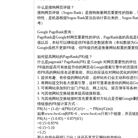
什么是搜狗网页评级？
搜狗网页评级（Sogou Rank）是搜狗衡量网页重要性的
特性，是机器根据Sogou Rank算法自动计算出来的，Sogo
考）
Google PageRank查询：
PageRank是Google对网页重要性的评估，PageRank值的
值以后，本站可以继续提供PR值历史数据查询（本站数据为G
Google虽然不更新PR值，但PR值仍然是衡量网站权重的重
如何提高网站的PageRank(PR)值？
什么是pagerank? PageRank(PR) 是 Google 对网页重要性的评估
PR值的提高可有效提升你的网页在Google搜索引擎中的页
些PR高的网站排名还要靠前。所以你应该在对网站优化的同时
1. 提供有趣、有价值的网站内容，这样站长们会主动和你进
2. 将网站提交到各大搜索引擎，这样可显著改善你的网站在Goo
3. 可将网站添加到行业门户站点、网上论坛、留言簿等等各
4. 与其他网站交换链接来提高链接权值。
5. 与其他网站交换链接时首先要查看对方站点是否被Google删
情链接的PR值计算方式：
PR(A) = (1-d)+ d(PR(t1)/C(t1)+ ... + PR(tn)/C(tn))
如果www.fwol.cn的PR=6，www.fwol.cn只有1个链接，并
PR(A) = (1-0.85) + 0.85*(6/1)
=0.15+0.85*6
=0.15+5.10
=5.25
那么你就会获得5.25分！这还不算其它网站给您的分。