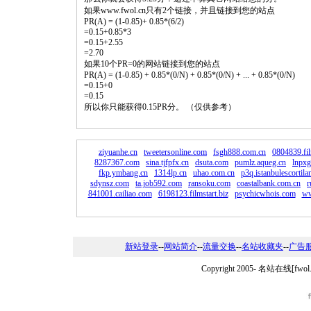
如果www.fwol.cn只有2个链接，并且链接到您的站点
PR(A) = (1-0.85)+ 0.85*(6/2)
=0.15+0.85*3
=0.15+2.55
=2.70
如果10个PR=0的网站链接到您的站点
PR(A) = (1-0.85) + 0.85*(0/N) + 0.85*(0/N) + ... + 0.85*(0/N)
=0.15+0
=0.15
所以你只能获得0.15PR分。 （仅供参考）
ziyuanhe.cn
tweetersonline.com
fsgh888.com.cn
0804839.fil
8287367.com
sina.tjfpfx.cn
dsuta.com
pumlz.aqueg.cn
lnpxg
fkp.ymbang.cn
1314lp.cn
uhao.com.cn
p3q.istanbulescortil
sdynsz.com
ta.job592.com
ransoku.com
coastalbank.com.cn
r
841001.cailiao.com
6198123.filmstart.biz
psychicwhois.com
ww
新站登录
--
网站简介
--
流量交换
--
名站收藏夹
--
广告
Copyright 2005-
名站在线[fwo