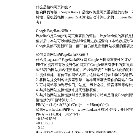
什么是搜狗网页评级？
搜狗网页评级（Sogou Rank）是搜狗衡量网页重要性的
特性，是机器根据Sogou Rank算法自动计算出来的，Sogo
考）
Google PageRank查询：
PageRank是Google对网页重要性的评估，PageRank值的
值以后，本站可以继续提供PR值历史数据查询（本站数据为G
Google虽然不更新PR值，但PR值仍然是衡量网站权重的重
如何提高网站的PageRank(PR)值？
什么是pagerank? PageRank(PR) 是 Google 对网页重要性的评估
PR值的提高可有效提升你的网页在Google搜索引擎中的页
些PR高的网站排名还要靠前。所以你应该在对网站优化的同时
1. 提供有趣、有价值的网站内容，这样站长们会主动和你进
2. 将网站提交到各大搜索引擎，这样可显著改善你的网站在Goo
3. 可将网站添加到行业门户站点、网上论坛、留言簿等等各
4. 与其他网站交换链接来提高链接权值。
5. 与其他网站交换链接时首先要查看对方站点是否被Google删
情链接的PR值计算方式：
PR(A) = (1-d)+ d(PR(t1)/C(t1)+ ... + PR(tn)/C(tn))
如果www.fwol.cn的PR=6，www.fwol.cn只有1个链接，并
PR(A) = (1-0.85) + 0.85*(6/1)
=0.15+0.85*6
=0.15+5.10
=5.25
那么你就会获得5.25分！这还不算其它网站给您的分。