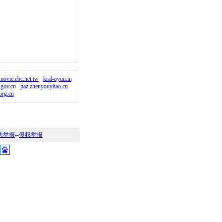
。
movie.ebc.net.tw
kral-oyun.in
gov.cn
paz.zhenyouyitao.cn
org.cn
法举报
--
侵权举报