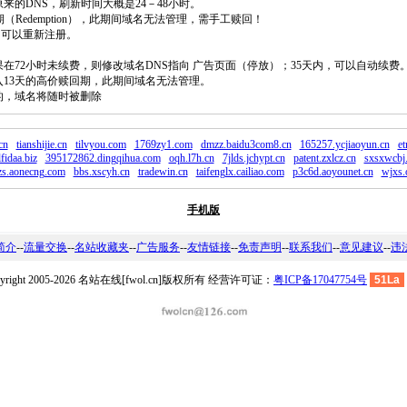
原来的DNS，刷新时间大概是24－48小时。
回期（Redemption），此期间域名无法管理，需手工赎回！
除，可以重新注册。
如果在72小时未续费，则修改域名DNS指向 广告页面（停放）；35天内，可以自动续费
将进入13天的高价赎回期，此期间域名无法管理。
费的，域名将随时被删除
cn
tianshijie.cn
tilvyou.com
1769zy1.com
dmzz.baidu3com8.cn
165257.ycjiaoyun.cn
et
fidaa.biz
395172862.dingqihua.com
oqh.l7h.cn
7jlds.jchypt.cn
patent.zxlcz.cn
sxsxwcbj.
zs.aonecng.com
bbs.xscyh.cn
tradewin.cn
taifenglx.cailiao.com
p3c6d.aoyounet.cn
wjxs.
手机版
简介
--
流量交换
--
名站收藏夹
--
广告服务
--
友情链接
--
免责声明
--
联系我们
--
意见建议
--
违
pyright 2005-2026 名站在线[fwol.cn]版权所有 经营许可证：
粤ICP备17047754号
51La