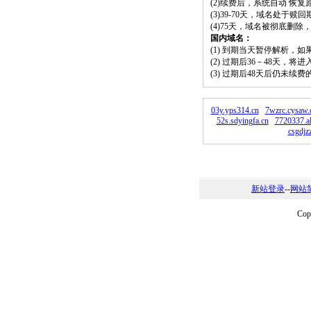
(2)续费后，系统自动 恢复
(3)39-70天，域名处于赎
(4)75天，域名被彻底删
国内域名：
(1) 到期当天暂停解析，
(2) 过期后36－48天，
(3) 过期后48天后仍未续
03y.yps314.cn
7wzrc.cysaw.
52s.sdyingfa.cn
7720337.al
csgdjz
新站登录
--
网站
Co