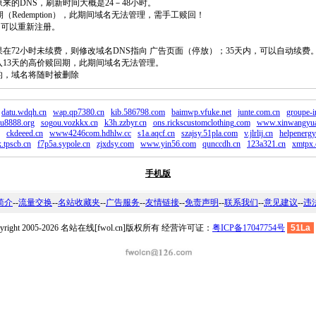
原来的DNS，刷新时间大概是24－48小时。
回期（Redemption），此期间域名无法管理，需手工赎回！
除，可以重新注册。
如果在72小时未续费，则修改域名DNS指向 广告页面（停放）；35天内，可以自动续费
将进入13天的高价赎回期，此期间域名无法管理。
费的，域名将随时被删除
datu.wdqh.cn
wap.qp7380.cn
kib.586798.com
baimwp.vfuke.net
junte.com.cn
groupe-i
fu8888.org
sogou.vozkkx.cn
k3h.zzbyr.cn
ons.rickscustomclothing.com
www.xinwangyua
ckdeeed.cn
www4246com.hdhlw.cc
s1a.aqcf.cn
szajsy.51pla.com
v.jlrlij.cn
helpenergy
.tpscb.cn
f7p5a.sypole.cn
zjxdsy.com
www.yin56.com
qunccdh.cn
123a321.cn
xmtpx
手机版
简介
--
流量交换
--
名站收藏夹
--
广告服务
--
友情链接
--
免责声明
--
联系我们
--
意见建议
--
违
pyright 2005-2026 名站在线[fwol.cn]版权所有 经营许可证：
粤ICP备17047754号
51La