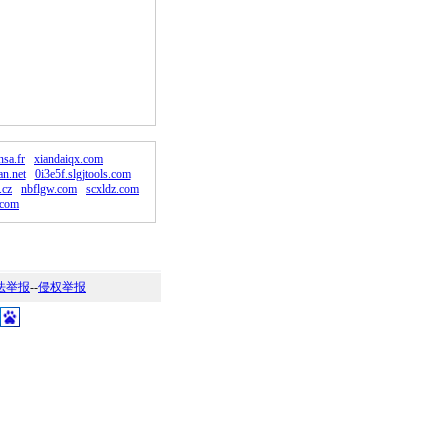
。
nsa.fr
xiandaiqx.com
n.net
0i3e5f.slgjtools.com
.cz
nbflgw.com
scxldz.com
.com
法举报
--
侵权举报