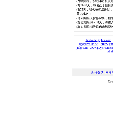
(2)续费后，系统自动 恢复
(3)39-70天，域名处于赎
(4)75天，域名被彻底删
国内域名：
(1) 到期当天暂停解析，
(2) 过期后36－48天，
(3) 过期后48天后仍未续
1mrfo.dingqihua.com
sjgdpz.vfuke.net
qruqw.jin
jntlg.com
www.gyyjs.com.cn
vdhtk
新站登录
--
网站
Co