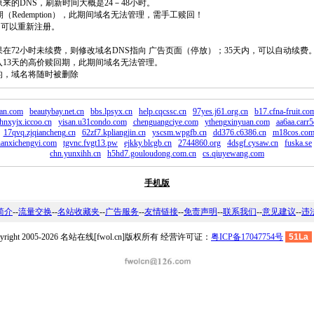
原来的DNS，刷新时间大概是24－48小时。
回期（Redemption），此期间域名无法管理，需手工赎回！
除，可以重新注册。
如果在72小时未续费，则修改域名DNS指向 广告页面（停放）；35天内，可以自动续费
将进入13天的高价赎回期，此期间域名无法管理。
费的，域名将随时被删除
an.com
beautybay.net.cn
bbs.lpsyx.cn
help.cqcssc.cn
97yes.j61.org.cn
b17.cfna-fruit.co
hnxyjx.iccoo.cn
yisan.u31condo.com
chenguangciye.com
ythengxinyuan.com
aa6aa.carr5
17qvq.zjqiancheng.cn
62zf7.kpliangjin.cn
yscsm.wpgfb.cn
dd376.c6386.cn
m18cos.co
hanxichengyi.com
tgvnc.fvgt13.pw
ejkky.blcgb.cn
2744860.org
4dsgf.cysaw.cn
fuska.se
chn.yunxihh.cn
h5hd7.gouloudong.com.cn
cs.qiuyewang.com
手机版
简介
--
流量交换
--
名站收藏夹
--
广告服务
--
友情链接
--
免责声明
--
联系我们
--
意见建议
--
违
pyright 2005-2026 名站在线[fwol.cn]版权所有 经营许可证：
粤ICP备17047754号
51La