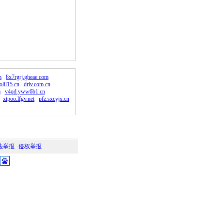
。
m
8x7rgrj.gheae.com
olil15.cn
driv.com.cn
m
v4qd.yww6b1.cn
xtpoo.lfgv.net
pfz.sxcyjx.cn
法举报
--
侵权举报