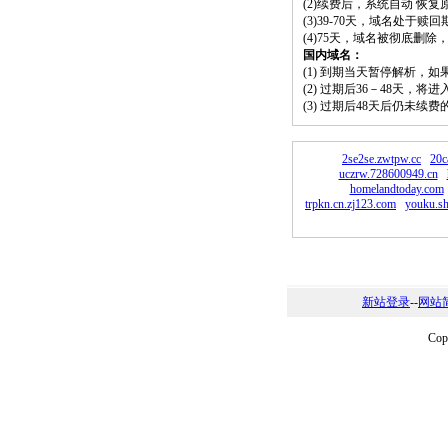
(2)续费后，系统自动 恢复
(3)39-70天，域名处于赎
(4)75天，域名被彻底删
国内域名：
(1) 到期当天暂停解析，
(2) 过期后36－48天，
(3) 过期后48天后仍未续
2se2se.zwtpw.cc
20c
uczrw.728600949.cn
homelandtoday.com
trpkn.cn.zj123.com
youku.s
新站登录
--
网站
Co