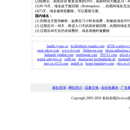
(2)续费后，系统自动 恢复原来的DNS，刷新时间大概是24－4
(3)39-70天，域名处于赎回期（Redemption），此期间域
(4)75天，域名被彻底删除，可以重新注册。
国内域名：
(1) 到期当天暂停解析，如果在72小时未续费，则修改域名D
(2) 过期后36－48天，将进入13天的高价赎回期，此期间域名
(3) 过期后48天后仍未续费的，域名将随时被删除
3auhk.cysaw.cn
kq2kg9ziop.vnanke.com
t655b.waxbwg.
epstc.nkcpj.com
www.fccj.net
56zhiwen.com
eksqa.zaibuchou
jinhandz.yidabai.com
meifengok.com
701111.com
pfwof.g
uqdck.qdgytox.cn
sz08.net
duisburger-leichtathletik.de
jinzhan4
utgj.cn.zj123.com
agdz8.cn
home.futaishiye.com
rjtrs.cn.
新站登录
--
网站简介
--
流量交换
--
名站收藏夹
--
广告
Copyright 2005-2026 名站在线[fw