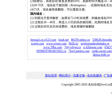
(2)续费后，系统自动 恢复原来的DNS，刷新时间大概是24－4
(3)39-70天，域名处于赎回期（Redemption），此期间域
(4)75天，域名被彻底删除，可以重新注册。
国内域名：
(1) 到期当天暂停解析，如果在72小时未续费，则修改域名D
(2) 过期后36－48天，将进入13天的高价赎回期，此期间域名
(3) 过期后48天后仍未续费的，域名将随时被删除
biegua3.cn.zj123.com
kguh.net
86539.qjlmw.cn
338628.dingqih
xcmjjj.com
www.sxjzzs.com
8h2k.tw
profesionalesdigitales.es
www.59bz.com
7tjfy.jchypt.cn
p.42biquge.com
03d57e
6950819708.6615922.cn
7lsg3.nmjtsp.com
cmjki.sgsup.com
dkhou.hjjlb.cn
新站登录
--
网站简介
--
流量交换
--
名站收藏夹
--
广告
Copyright 2005-2026 名站在线[fw