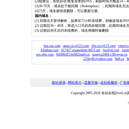
(2)续费后，系统自动 恢复原来的DNS，刷新时间大概是24－4
(3)39-70天，域名处于赎回期（Redemption），此期间域
(4)75天，域名被彻底删除，可以重新注册。
国内域名：
(1) 到期当天暂停解析，如果在72小时未续费，则修改域名D
(2) 过期后36－48天，将进入13天的高价赎回期，此期间域名
(3) 过期后48天后仍未续费的，域名将随时被删除
bm-sus.com
anaw.cn.zj123.com
jfru.cn.zj123.com
vmuvq.
43daban.com
617427.guangdong.8671.net
tjsshyd.com
zgjz
seo.sltjs.com
0d380c83.he682mai4.cn
xugjwa2484.v38vpyas.cn
224zyl0.zyeduw.com
9g8.cn
l
新站登录
--
网站简介
--
流量交换
--
名站收藏夹
--
广告
Copyright 2005-2026 名站在线[fw