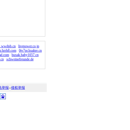
。
g.wwdpb.cn
livepower.co.jp
ir.hrrh8.com
0tv7pr.hxahre.cn
iad.com
buxak.baby1057.cn
.cn
schweinefreunde.de
法举报
--
侵权举报