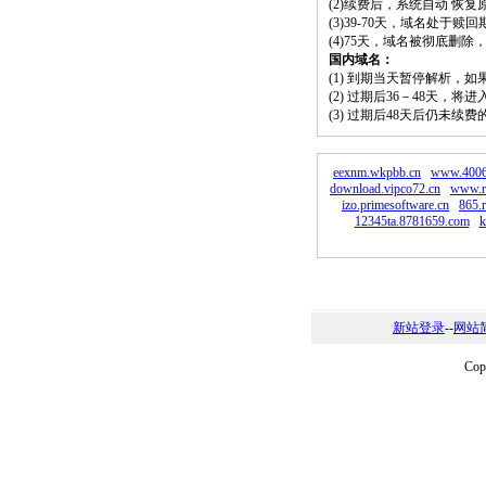
(2)续费后，系统自动 恢复
(3)39-70天，域名处于赎
(4)75天，域名被彻底删
国内域名：
(1) 到期当天暂停解析，
(2) 过期后36－48天，
(3) 过期后48天后仍未续
eexnm.wkpbb.cn
www.4006
download.vipco72.cn
www.r
izo.primesoftware.cn
865.
12345ta.8781659.com
k
新站登录
--
网站
Co