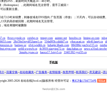
原来的DNS，刷新时间大概是24－48小时。
回期（Redemption），此期间域名无法管理，需手工赎回！
除，可以重新注册。
如果在72小时未续费，则修改域名DNS指向 广告页面（停放）；35天内，可以自动续费
将进入13天的高价赎回期，此期间域名无法管理。
费的，域名将随时被删除
7.cn
8vsrz.sypole.cn
cqjxbg.cn
tmngy.com
auintec.net
hnxsbw.cn
liming-zz.com
jnlx
6653.com
28cf5bd.boyi852tang1.cn
534a095b.cdddd7.cn
cjbzr.acati.cn
n6r4f.fanrtj.cn
d
rtpnxzxn.cn
baringo.se
sfvti.wpdkb.cn
hzhaijie.lihads.com
084386e.yan3vx115.cn
ruizh
btzi.njynt.com
qefdl.wwpwb.cn
4c3919.xiaoying72.cn
data.babax.cn
news.n31nd.cieccbe
3mudg.cysaw.cn
haoxx17.1stvv5.cn
334f1392.yysf35.cn
手机版
简介
--
流量交换
--
名站收藏夹
--
广告服务
--
友情链接
--
免责声明
--
联系我们
--
意见建议
--
违
pyright 2005-2026 名站在线[fwol.cn]版权所有 经营许可证：
粤ICP备17047754号
51La