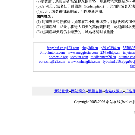
(2)续费后，系统自动 恢复原来的DNS，刷新时间大概是24－4
(3)39-70天，域名处于赎回期（Redemption），此期间域
(4)75天，域名被彻底删除，可以重新注册。
国内域名：
(1) 到期当天暂停解析，如果在72小时未续费，则修改域名D
(2) 过期后36－48天，将进入13天的高价赎回期，此期间域名
(3) 过期后48天后仍未续费的，域名将随时被删除
fengshi6.cn.zj123.com
ebay360.cn
p39.c0394.cn
5558895
0nf5t.hntbhz.com
www.maggiesiu.com
234.zdhlps.cn
tarjetas
showxue.org
tocount.com
m.x8snmcm26.cn
huimee.vn
obra.cn.zj123.com
www.xmhenglide.com
fybwka1516.8ygn63cj
tlz
新站登录
--
网站简介
--
流量交换
--
名站收藏夹
--
广告
Copyright 2005-2026 名站在线[fw