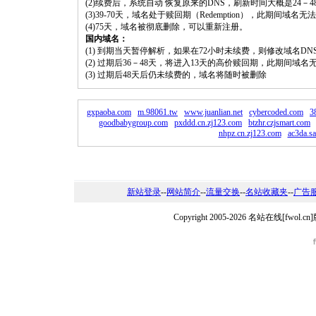
(2)续费后，系统自动 恢复原来的DNS，刷新时间大概是24－4
(3)39-70天，域名处于赎回期（Redemption），此期间域
(4)75天，域名被彻底删除，可以重新注册。
国内域名：
(1) 到期当天暂停解析，如果在72小时未续费，则修改域名D
(2) 过期后36－48天，将进入13天的高价赎回期，此期间域名
(3) 过期后48天后仍未续费的，域名将随时被删除
gxpaoba.com
m.98061.tw
www.juanlian.net
cybercoded.com
3
goodbabygroup.com
pxddd.cn.zj123.com
btzhr.czjsmart.com
nhpz.cn.zj123.com
ac3da.s
新站登录
--
网站简介
--
流量交换
--
名站收藏夹
--
广告
Copyright 2005-2026 名站在线[fw