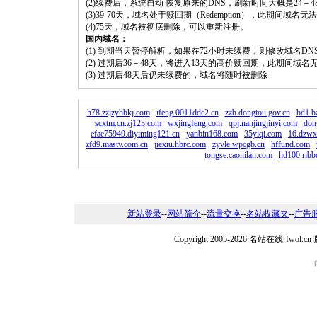
(2)续费后，系统自动 恢复原来的DNS，刷新时间大概是24－4
(3)39-70天，域名处于赎回期（Redemption），此期间域
(4)75天，域名被彻底删除，可以重新注册。
国内域名：
(1) 到期当天暂停解析，如果在72小时未续费，则修改域名D
(2) 过期后36－48天，将进入13天的高价赎回期，此期间域名
(3) 过期后48天后仍未续费的，域名将随时被删除
h78.zzjzyhbkj.com
ifeng.0011ddc2.cn
zzb.dongtou.gov.cn
bd1.b
scxtm.cn.zj123.com
wxjingfeng.com
qpj.nanjingjinyi.com
don
efae75949.diyiming121.cn
yanbin168.com
35yiqi.com
16.dzwx
zfd9.mastv.com.cn
jiexiu.hbrc.com
zyvle.wpcgb.cn
hffund.com
tongse.caonilan.com
hd100.rib
新站登录
--
网站简介
--
流量交换
--
名站收藏夹
--
广告
Copyright 2005-2026 名站在线[fw