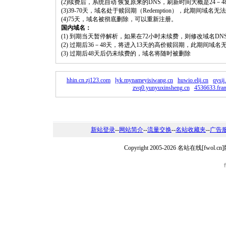
(2)续费后，系统自动 恢复原来的DNS，刷新时间大概是24－4
(3)39-70天，域名处于赎回期（Redemption），此期间域
(4)75天，域名被彻底删除，可以重新注册。
国内域名：
(1) 到期当天暂停解析，如果在72小时未续费，则修改域名D
(2) 过期后36－48天，将进入13天的高价赎回期，此期间域名
(3) 过期后48天后仍未续费的，域名将随时被删除
hhin.cn.zj123.com
lyk.mynameyisiwang.cn
huwio.elij.cn
qysij
zvq0.yunyuxinsheng.cn
4536633.fran
新站登录
--
网站简介
--
流量交换
--
名站收藏夹
--
广告
Copyright 2005-2026 名站在线[fw