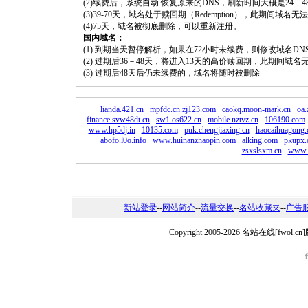
(2)续费后，系统自动 恢复原来的DNS，刷新时间大概是24－4
(3)39-70天，域名处于赎回期（Redemption），此期间域
(4)75天，域名被彻底删除，可以重新注册。
国内域名：
(1) 到期当天暂停解析，如果在72小时未续费，则修改域名D
(2) 过期后36－48天，将进入13天的高价赎回期，此期间域名
(3) 过期后48天后仍未续费的，域名将随时被删除
lianda.421.cn
mpfdc.cn.zj123.com
caokq.moon-mark.cn
oa.
finance.svw48dt.cn
sw1.os622.cn
mobile.nztvz.cn
106190.com
www.hp5dj.in
10135.com
puk.chengjiaxing.cn
haocaihuagong
abofo.l0o.info
www.huinanzhaopin.com
alking.com
pkupx.
zsxslsxm.cn
www.x
新站登录
--
网站简介
--
流量交换
--
名站收藏夹
--
广告
Copyright 2005-2026 名站在线[fw