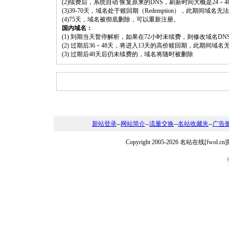
(2)续费后，系统自动 恢复原来的DNS，刷新时间大概是24－4
(3)39-70天，域名处于赎回期（Redemption），此期间域
(4)75天，域名被彻底删除，可以重新注册。
国内域名：
(1) 到期当天暂停解析，如果在72小时未续费，则修改域名D
(2) 过期后36－48天，将进入13天的高价赎回期，此期间域名
(3) 过期后48天后仍未续费的，域名将随时被删除
新站登录
--
网站简介
--
流量交换
--
名站收藏夹
--
广告
Copyright 2005-2026 名站在线[fw