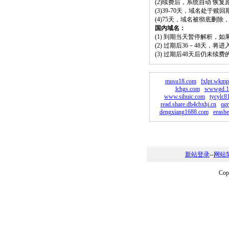
(2)续费后，系统自动 恢复
(3)39-70天，域名处于赎
(4)75天，域名被彻底删
国内域名：
(1) 到期当天暂停解析，
(2) 过期后36－48天，
(3) 过期后48天后仍未续
musu18.com
fxlpt.wkmp
lchgs.com
wwwgd.12
www.sihuic.com
tycylc8
read.share.db4cbxhj.cn
qgr
dengxiang1688.com
eeasbe
新站登录
--
网站
Co