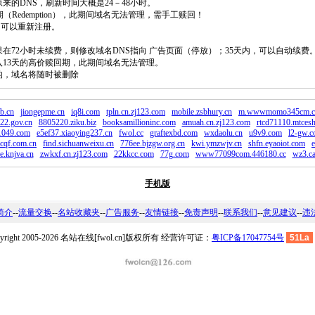
原来的DNS，刷新时间大概是24－48小时。
回期（Redemption），此期间域名无法管理，需手工赎回！
除，可以重新注册。
如果在72小时未续费，则修改域名DNS指向 广告页面（停放）；35天内，可以自动续费
将进入13天的高价赎回期，此期间域名无法管理。
费的，域名将随时被删除
b.cn
jiongepme.cn
iq8i.com
tpln.cn.zj123.com
mobile.zsbhury.cn
m.wwwmomo345cm.c
2.gov.cn
8805220.ziku.biz
booksamillioninc.com
amuah.cn.zj123.com
rtcd71110.mtcesh
1049.com
e5ef37.xiaoying237.cn
fwol.cc
graftexbd.com
wxdaolu.cn
u9v9.com
l2-gw.
cqf.com.cn
find.sichuanweixu.cn
776ee.bjzgw.org.cn
kwi.ymzwjv.cn
shfn.eyaoiot.com
e.knjva.cn
zwkxf.cn.zj123.com
22kkcc.com
77g.com
www77099com.446180.cc
wz3.ca
手机版
简介
--
流量交换
--
名站收藏夹
--
广告服务
--
友情链接
--
免责声明
--
联系我们
--
意见建议
--
违
pyright 2005-2026 名站在线[fwol.cn]版权所有 经营许可证：
粤ICP备17047754号
51La