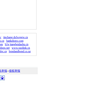
。
c
jinchang.dsfwegew.cn
i.cn
batikdistro.com
com
b1g.jiangbeidashu.cn
edupx.net
www.suolink.cn
fec.cn
bondandbond.co.nz
法举报
--
侵权举报