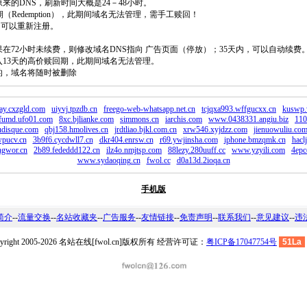
原来的DNS，刷新时间大概是24－48小时。
回期（Redemption），此期间域名无法管理，需手工赎回！
除，可以重新注册。
如果在72小时未续费，则修改域名DNS指向 广告页面（停放）；35天内，可以自动续费
将进入13天的高价赎回期，此期间域名无法管理。
费的，域名将随时被删除
ay.cxzgld.com
uiyvj.tpzdb.cn
freego-web-whatsapp.net.cn
tcjqxa993.wffgucxx.cn
kuswp.
lfumd.ufo01.com
8xc.bjlianke.com
simmons.cn
iarchis.com
www.0438331.angiu.biz
110
udisque.com
qbj158.hmolives.cn
jrdtliao.bjkl.com.cn
xrw546.xyjdzz.com
jienuowuliu.co
pucv.cn
3b9f6.cycdwll7.cn
dkr404.enrsw.cn
r69.ywjinsha.com
iphone.bmzqmk.cn
hacl
ngwor.cn
2b89.fededdd122.cn
ilz4o.nmjtsp.com
88lezy.280uuff.cc
www.yzyili.com
4epc
www.sydaoqing.cn
fwol.cc
d0a13d.2ioqa.cn
手机版
简介
--
流量交换
--
名站收藏夹
--
广告服务
--
友情链接
--
免责声明
--
联系我们
--
意见建议
--
违
pyright 2005-2026 名站在线[fwol.cn]版权所有 经营许可证：
粤ICP备17047754号
51La