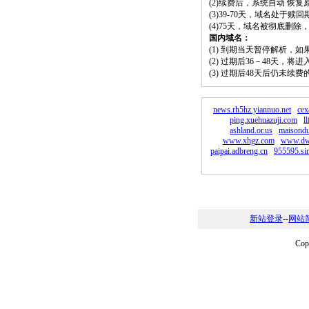
(2)续费后，系统自动 恢复
(3)39-70天，域名处于赎
(4)75天，域名被彻底删
国内域名：
(1) 到期当天暂停解析，
(2) 过期后36－48天，
(3) 过期后48天后仍未续
news.rh5hz.yiannuo.net
cex
ping.xuehuazuji.com
l
ashland.or.us
maisond
www.xhgz.com
www.dw
paipai.adbreng.cn
955595.si
新站登录
--
网站
Co