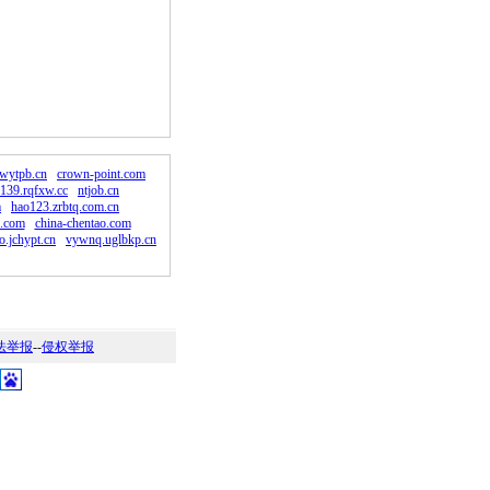
。
wytpb.cn
crown-point.com
139.rqfxw.cc
ntjob.cn
m
hao123.zrbtq.com.cn
j.com
china-chentao.com
o.jchypt.cn
vywnq.uglbkp.cn
法举报
--
侵权举报