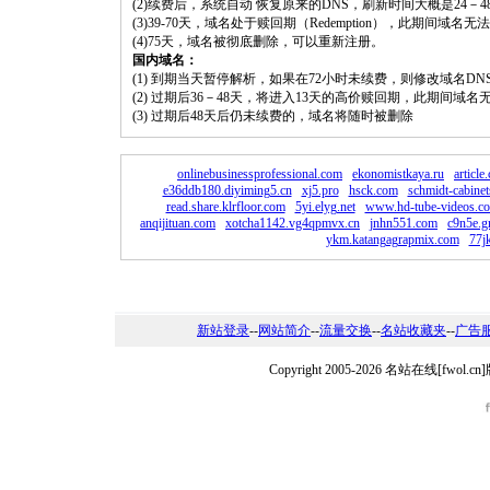
(2)续费后，系统自动 恢复原来的DNS，刷新时间大概是24－4
(3)39-70天，域名处于赎回期（Redemption），此期间域
(4)75天，域名被彻底删除，可以重新注册。
国内域名：
(1) 到期当天暂停解析，如果在72小时未续费，则修改域名D
(2) 过期后36－48天，将进入13天的高价赎回期，此期间域名
(3) 过期后48天后仍未续费的，域名将随时被删除
onlinebusinessprofessional.com
ekonomistkaya.ru
articl
e36ddb180.diyiming5.cn
xj5.pro
hsck.com
schmidt-cabine
read.share.klrfloor.com
5yi.elyg.net
www.hd-tube-videos.c
anqijituan.com
xotcha1142.vg4qpmvx.cn
jnhn551.com
c9n5e.
ykm.katangagrapmix.com
77j
新站登录
--
网站简介
--
流量交换
--
名站收藏夹
--
广告
Copyright 2005-2026 名站在线[fw