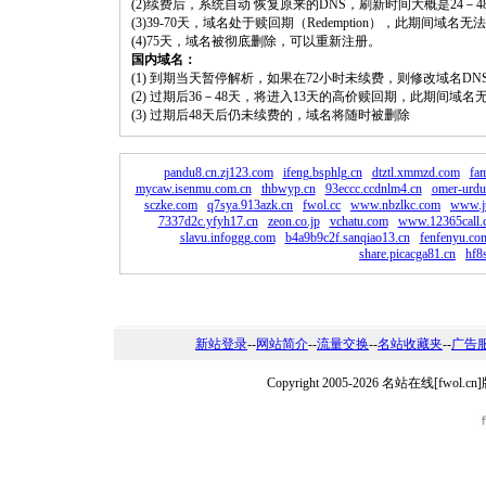
(2)续费后，系统自动 恢复原来的DNS，刷新时间大概是24－4
(3)39-70天，域名处于赎回期（Redemption），此期间域
(4)75天，域名被彻底删除，可以重新注册。
国内域名：
(1) 到期当天暂停解析，如果在72小时未续费，则修改域名D
(2) 过期后36－48天，将进入13天的高价赎回期，此期间域名
(3) 过期后48天后仍未续费的，域名将随时被删除
pandu8.cn.zj123.com
ifeng.bsphlg.cn
dtztl.xmmzd.com
fa
mycaw.isenmu.com.cn
thbwyp.cn
93eccc.ccdnlm4.cn
omer-urdu
sczke.com
q7sya.913azk.cn
fwol.cc
www.nbzlkc.com
www.j
7337d2c.yfyh17.cn
zeon.co.jp
vchatu.com
www.12365call.
slavu.infoggg.com
b4a9b9c2f.sanqiao13.cn
fenfenyu.co
share.picacga81.cn
hf8
新站登录
--
网站简介
--
流量交换
--
名站收藏夹
--
广告
Copyright 2005-2026 名站在线[fw