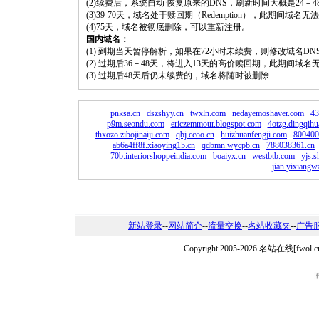
(2)续费后，系统自动 恢复原来的DNS，刷新时间大概是24－4
(3)39-70天，域名处于赎回期（Redemption），此期间域
(4)75天，域名被彻底删除，可以重新注册。
国内域名：
(1) 到期当天暂停解析，如果在72小时未续费，则修改域名D
(2) 过期后36－48天，将进入13天的高价赎回期，此期间域名
(3) 过期后48天后仍未续费的，域名将随时被删除
pnksa.cn
dszshyy.cn
twxln.com
nedayemoshaver.com
43
p9m.seondu.com
ericzemmour.blogspot.com
4otzg.dingqih
thxozo.zibojinaiji.com
qbj.ccoo.cn
huizhuanfengji.com
800400
ab6a4ff8f.xiaoying15.cn
qdbmn.wycpb.cn
788038361.cn
70b.interiorshoppeindia.com
boaiyx.cn
westbtb.com
yjs.s
jian.yixiang
新站登录
--
网站简介
--
流量交换
--
名站收藏夹
--
广告
Copyright 2005-2026 名站在线[f