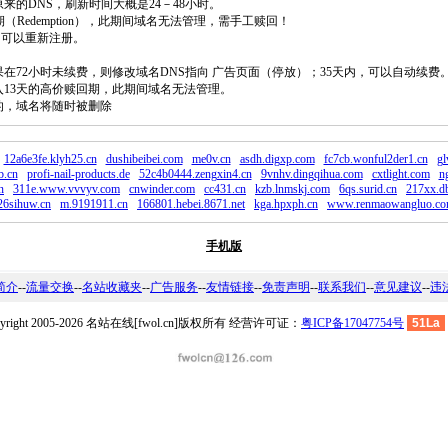
原来的DNS，刷新时间大概是24－48小时。
回期（Redemption），此期间域名无法管理，需手工赎回！
除，可以重新注册。
如果在72小时未续费，则修改域名DNS指向 广告页面（停放）；35天内，可以自动续费
将进入13天的高价赎回期，此期间域名无法管理。
费的，域名将随时被删除
12a6e3fe.klyh25.cn
dushibeibei.com
me0v.cn
asdh.digxp.com
fc7cb.wonful2der1.cn
gl
b.cn
profi-nail-products.de
52c4b0444.zengxin4.cn
9vnhv.dingqihua.com
cxtlight.com
n
n
311e.www.vvvyv.com
cnwinder.com
cc431.cn
kzb.lnmskj.com
6qs.surid.cn
217xx.db
6sihuw.cn
m.9191911.cn
166801.hebei.8671.net
kga.hpxph.cn
www.renmaowangluo.c
手机版
简介
--
流量交换
--
名站收藏夹
--
广告服务
--
友情链接
--
免责声明
--
联系我们
--
意见建议
--
违
pyright 2005-2026 名站在线[fwol.cn]版权所有 经营许可证：
粤ICP备17047754号
51La