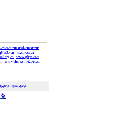
。
vcd.com.nuestrobienestar.us
g8.ie30.cn
wxcntczz.cn
dl.org.cn
www.gffys.com
om
www.share.shwt2026.cn
法举报
--
侵权举报