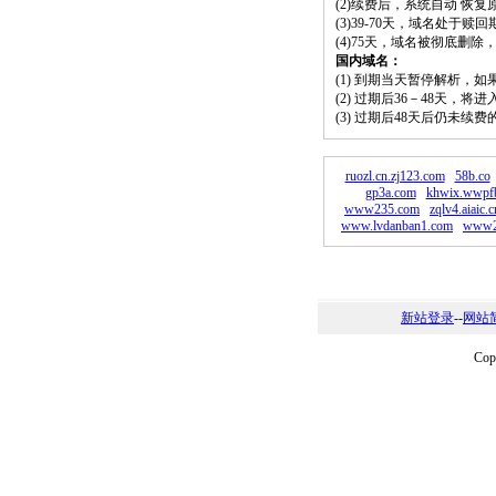
(2)续费后，系统自动 恢复
(3)39-70天，域名处于赎
(4)75天，域名被彻底删
国内域名：
(1) 到期当天暂停解析，
(2) 过期后36－48天，
(3) 过期后48天后仍未续
ruozl.cn.zj123.com
58b.co
gp3a.com
khwix.wwpf
www235.com
zqlv4.aiaic.c
www.lvdanban1.com
www2
新站登录
--
网站
Co